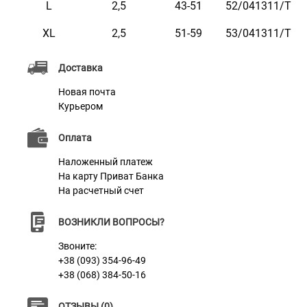
L
2,5
43-51
52/041311/Т
прочность материала ошейника в сочетании с
XL
2,5
51-59
53/041311/Т
эластичностью обеспечивает собаке комфортное
ношение, мягкий обхват шеи и отсутствие
Доставка
натирающих эффектов, которые могут проявиться
Новая почта
при ношении ошейников, изготовленных из более
Курьером
плотных материалов.
Оплата
Безопасность
Наложенный платеж
На карту Приват Банка
Наличие 4 светоотражающих элементов, в
На расчетный счет
дополнении с безопасной пряжкой «Safe Lock»
ВОЗНИКЛИ ВОПРОСЫ?
используемых в ошейнике Bronzedog Sport, делает
его одним из самых безопасных ошейников,
Звоните:
+38 (093) 354-96-49
производимых в настоящее время.
+38 (068) 384-50-16
Металлические элементы из нержавеющей стали не
подвержены коррозии, обеспечивает
ОТЗЫВЫ (0)