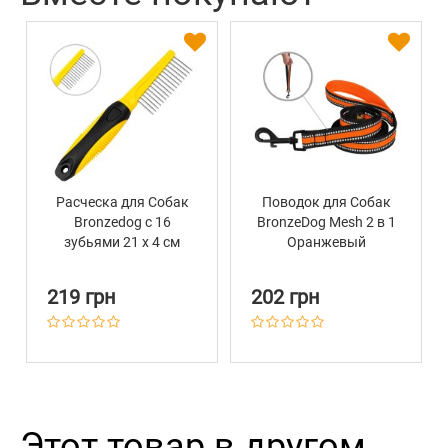
Расческа для Собак
Поводок для Собак
Bronzedog с 16
BronzeDog Mesh 2 в 1
зубьями 21 х 4 см
Оранжевый
219 грн
202 грн
Этот товар в другом