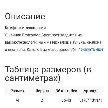
Описание
Комфорт и технологии
Ошейник Bronzedog Sport производится из
высокотехнологичных материалов: каучука, нейлона
показать еще
и неопрена. Каждый из материалов обладает
уникальными технологичными свойствами.
Одно из ключевых преимуществ ошейника Bronzedog
Таблица размеров (в
Sport – возможность использования в любых
сантиметрах)
погодных условиях. Ошейники Bronzedog Sport
обладает устойчивостью к взаимодействию с водной
Размер
Ширина
Обхват Шеи
Артикул
средой и не напитывает неприятных запахов. Ему не
грозит деформация или потеря цвета, если Ваша
M
2
36-43
51/041311/Т
собака подвижна и активна во время прогулки -