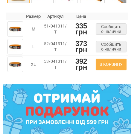
Размер
Артикул
Цена
335
51/041311/
Сообщить
M
грн
о наличии
Т
373
52/041311/
Сообщить
L
грн
о наличии
Т
392
53/041311/
В КОРЗИНУ
XL
грн
Т