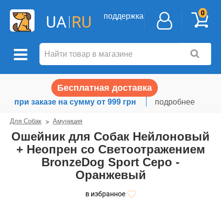
0
поддержка
UA
RU
Бесплатная доставка
при заказе на сумму от 999 грн
подробнее
Для Собак
Амуниция
Ошейник для Собак Нейлоновый
+ Неопрен со Светоотражением
BronzeDog Sport Серо -
Оранжевый
в избранное