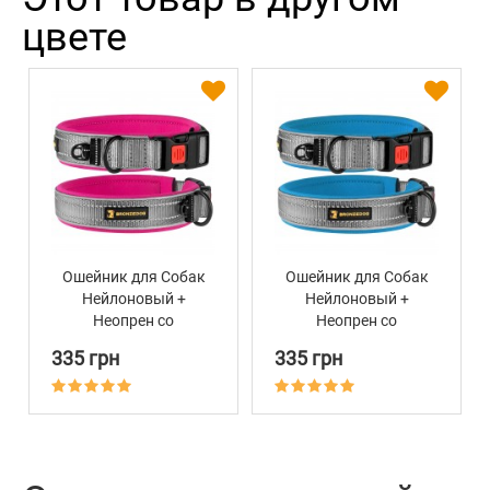
цвете
Ошейник для Собак
Ошейник для Собак
Нейлоновый +
Нейлоновый +
Неопрен со
Неопрен со
Светоотражением
Светоотражением
335 грн
335 грн
BronzeDog Sport Серо -
BronzeDog Sport Серо -
Розовый
Голубой