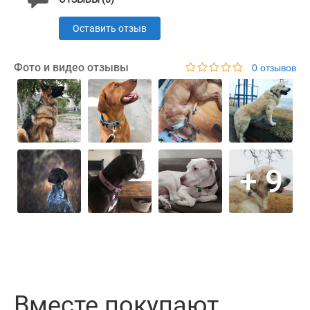
продолжительный срок службы.
Оставить отзыв
Ошейник имеет большой диапазон регулировок по
размеру, а также позволяет прикреплять через
Фото и видео отзывы
0 отзывов
аксессуарное кольцо адресник, фонарик или другие
аксессуары.
+ 9
Характеристики
Материал
Неопрен + Нейлон
Пряжка
Пластик
Вместе покупают