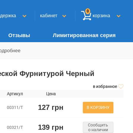
0
ддержка
кабинет
корзина
Отзывы
Лимитированная серия
одробнее
еской Фурнитурой Черный
в избранное
Артикул
Цена
127 грн
В КОРЗИНУ
00311/Т
Сообщить
139 грн
00321/Т
о наличии