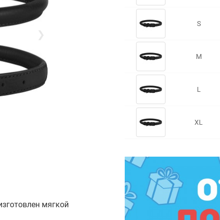
S
❯
M
L
XL
изготовлен мягкой