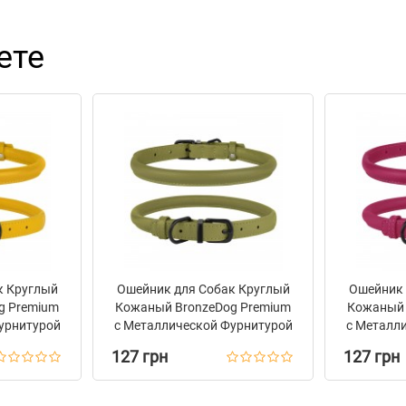
ете
к Круглый
Ошейник для Собак Круглый
Ошейник 
g Premium
Кожаный BronzeDog Premium
Кожаный 
урнитурой
с Металлической Фурнитурой
с Металл
й
Оливковый
127 грн
127 грн