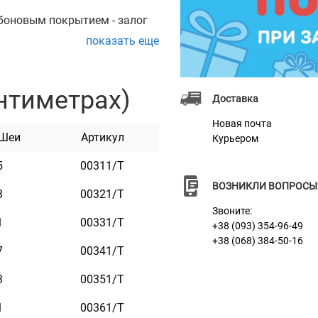
боновым покрытием - залог
показать еще
кая и прочная.
ой, оливковый, розовый и
нтиметрах)
Доставка
Новая почта
 Шеи
Артикул
Курьером
5
00311/Т
ВОЗНИКЛИ ВОПРОСЫ
3
00321/Т
Звоните:
1
00331/Т
+38 (093) 354-96-49
+38 (068) 384-50-16
7
00341/Т
3
00351/Т
1
00361/Т