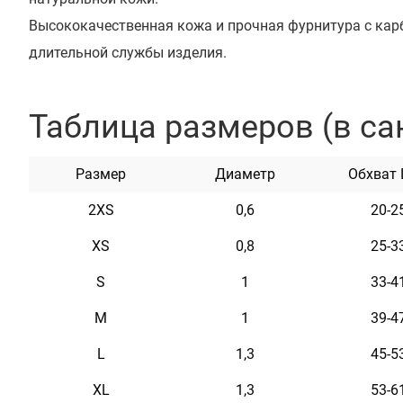
Высококачественная кожа и прочная фурнитура с кар
длительной службы изделия.
Фурнитура с карбоновым покрытием очень износостой
Ошейник доступен в цветах: черный, горчичный, голуб
Таблица размеров (в са
серый.
Размер
Диаметр
Обхват
2XS
0,6
20-2
XS
0,8
25-3
Характеристики
S
1
33-4
Материал
Натуральная кожа
M
1
39-4
Пряжка
Сталь
L
1,3
45-5
Цвет
Черный
XL
1,3
53-6