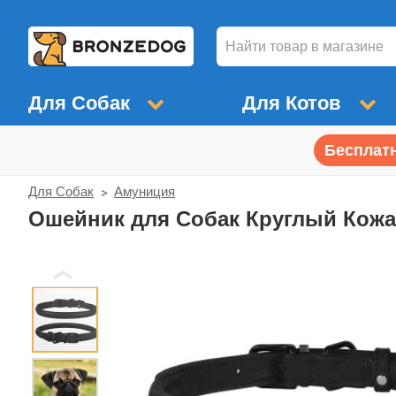
Для Собак
Для Котов
Бесплатн
Для Собак
Амуниция
Ошейник для Собак Круглый Кож
❮