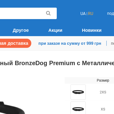
по
UA
RU
Другое
Акции
Новинки
ая доставка
при заказе на сумму от 999 грн
п
аный BronzeDog Premium с Металлич
Размер
2XS
XS