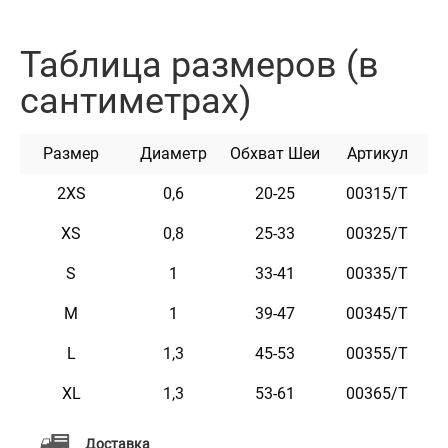
изделия.
Фурнитура с карбоновым покрытием очень
Таблица размеров (в
износостойкая и прочная.
сантиметрах)
Ошейник доступен в цветах: черный, горчичный,
голубой, оливковый, розовый и серый.
Размер
Диаметр
Обхват Шеи
Артикул
2XS
0,6
20-25
00315/Т
XS
0,8
25-33
00325/Т
Характеристики
S
1
33-41
00335/Т
M
1
39-47
00345/Т
Материал
Натуральная кожа
L
1,3
45-53
00355/Т
Пряжка
Сталь
XL
1,3
53-61
00365/Т
Цвет
Оливковый
Доставка