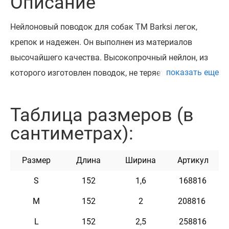
Описание
Нейлоновый поводок для собак ТМ Barksi легок,
крепок и надежен. Он выполнен из материалов
высочайшего качества. Высокопрочный нейлон, из
показать еще
которого изготовлен поводок, не теряет цвет во
время стирки и не выгорает на солнце. Поводок
укомплектован надежным металлическим
Таблица размеров (в
карабином в антическом стиле. Этот поводок мягкий
сантиметрах):
на ощупь, гибок и не боится воды. Он практичен и
неприхотлив в уходе.
Размер
Длина
Ширина
Артикул
S
152
1,6
168816
Характеристики
M
152
2
208816
Материал
Нейлон
L
152
2,5
258816