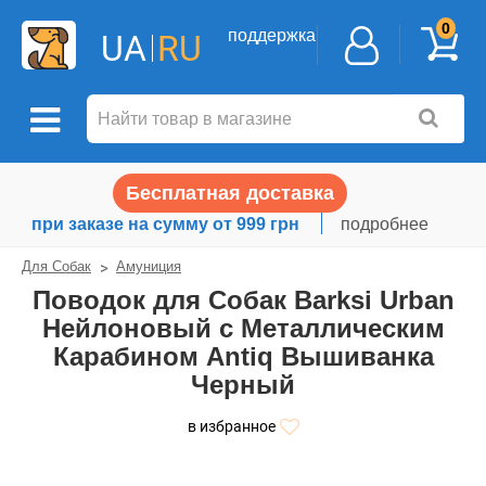
0
поддержка
UA
RU
Бесплатная доставка
при заказе на сумму от 999 грн
подробнее
Для Собак
Амуниция
Поводок для Собак Barksi Urban
Нейлоновый с Металлическим
Карабином Antiq Вышиванка
Черный
в избранное