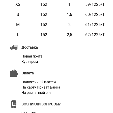
воды. Он практичен и неприхотлив в уходе.
XS
152
1
59/1225/T
S
152
1,6
60/1225/Т
M
152
2
61/1225/Т
L
152
2,5
62/1225/Т
Характеристики
Доставка
Материал
Нейлон
Новая почта
Курьером
Цвет
Бирюзовый
Фурнитура
Сталь с Карбоновым Покрытием
Оплата
Наложенный платеж
На карту Приват Банка
На расчетный счет
ВОЗНИКЛИ ВОПРОСЫ?