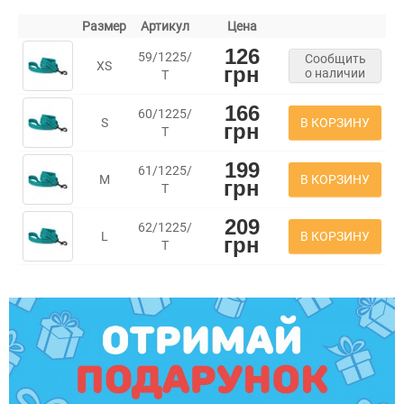
Размер
Артикул
Цена
126
59/1225/
Сообщить
XS
грн
о наличии
Т
166
60/1225/
В КОРЗИНУ
S
грн
Т
199
61/1225/
В КОРЗИНУ
M
грн
Т
209
62/1225/
В КОРЗИНУ
L
грн
Т