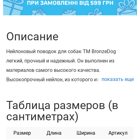
Описание
Нейлоновый поводок для собак ТМ BronzeDog
легкий, прочный и надежный. Он выполнен из
материалов самого высокого качества.
показать еще
Высокопрочный нейлон, из которого изготовлен
поводок, не теряет цвет при стирке и не выгорает на
солнце.
Таблица размеров (в
Поводок изготовлен с вплетением светоотражающей
сантиметрах)
нити. Он укомплектован надежным металлическим
карабином с карбоновым покрытием.
Размер
Длина
Ширина
Артикул
Этот поводок мягкий на ощупь, гибкий и не боится