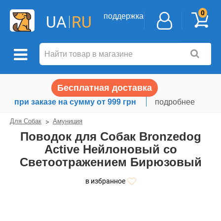
0
поддержка
UA
RU
Бесплатная доставка
при заказе на сумму от 999 грн
подробнее
Для Собак
Амуниция
Поводок для Собак Bronzedog
Active Нейлоновый со
Светоотражением Бирюзовый
в избранное