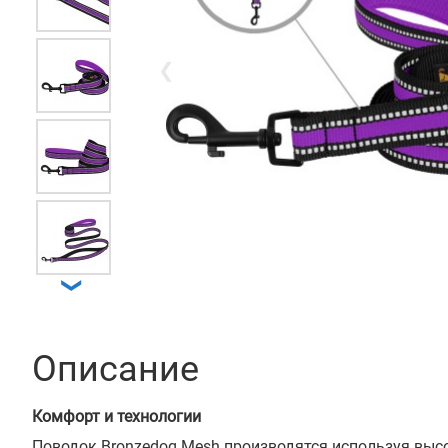
❮
❯
Описание
Комфорт и технологии
Поводок Bronzedog Mesh производятся используя выс