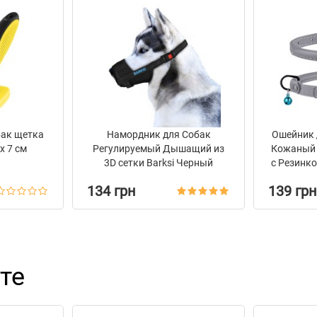
 мм, в дополнении с
 Mesh, делает его одним из
 их владельцев, производимых
зле карабина для удержания
обильной дороги,
 к другим собакам, для
бак щетка
Намордник для Собак
Ошейник 
х 7 см
Регулируемый Дышащий из
Кожаный 
3D сетки Barksi Черный
с Резинк
ии, которое обеспечивает
134 грн
139 грн
те
ием