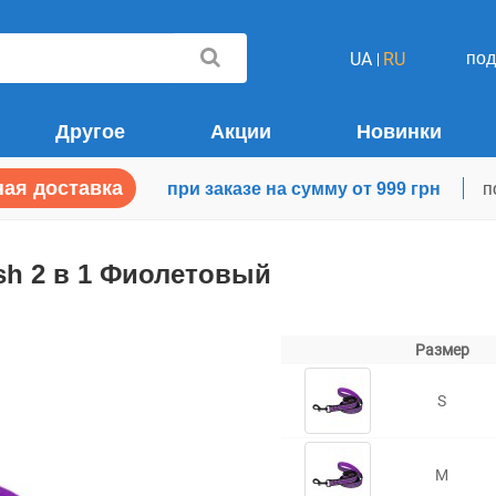
по
UA
RU
Другое
Акции
Новинки
ая доставка
при заказе на сумму от 999 грн
п
sh 2 в 1 Фиолетовый
Размер
S
M