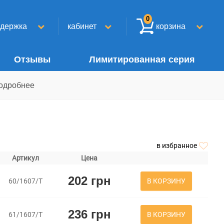
0
ддержка
кабинет
корзина
Отзывы
Лимитированная серия
одробнее
в избранное
Артикул
Цена
202 грн
В КОРЗИНУ
60/1607/Т
236 грн
В КОРЗИНУ
61/1607/Т