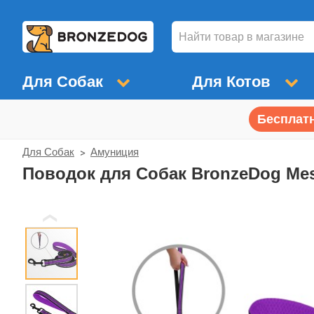
Для Собак
Для Котов
Бесплатн
Для Собак
Амуниция
Поводок для Собак BronzeDog Me
❮