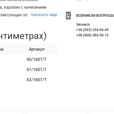
а, карабин с нанесением
показать еще
плектующих обладает
ВОЗНИКЛИ ВОПРОСЫ
Звоните:
Mesh – возможность
+38 (093) 354-96-49
нтиметрах)
+38 (068) 384-50-16
етли перехвата для
линна поводка, широкая
на
Артикул
т устойчивостью к
60/1607/Т
риятных запахов. Ему не
ка подвижна и активна во
61/1607/Т
тании с качествами,
62/1607/Т
сциплину для вашей собаки,
 при трении во время