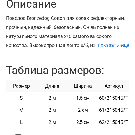
Описание
Поводок Bronzedog Cotton для собак рефлекторный,
прочный, надежный, безопасный. Он выполнен из
натурального материала х/б самого высокого
показать еще
качества. Высокопрочная лента х/б, из которой
изготовлен поводок, не теряет цвет при стирке и не
выгорает на солнце. Поводок укомплектован
Таблица размеров:
надежным металлическим карабином с карбоновым
покрытием. Поводок приятен на ощупь, имеет два
Размер
Длина
Ширина
Артикул
ряда светоотражающих элементов и не боится воды.
S
2 м
1,6 см
60/21504Б/Т
Он практичен и неприхотлив в уходе.
M
2 м
2 см
61/21504Б/Т
Характеристики
L
2 м
2,5 см
62/21504Б/Т