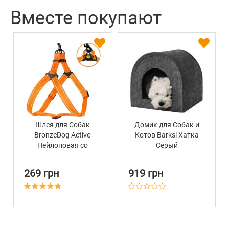
Вместе покупают
Шлея для Собак
Домик для Собак и
BronzeDog Active
Котов Barksi Хатка
Нейлоновая со
Серый
Светоотражением
Оранжевая
269 грн
919 грн