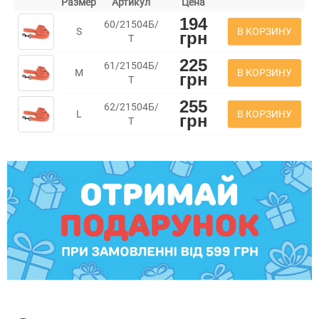
Размер
Артикул
Цена
194
60/21504Б/
В КОРЗИНУ
S
грн
Т
225
61/21504Б/
В КОРЗИНУ
M
грн
Т
255
62/21504Б/
В КОРЗИНУ
L
грн
Т