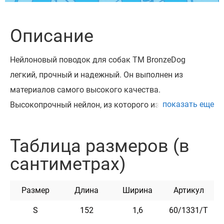
Описание
Нейлоновый поводок для собак ТМ BronzeDog
легкий, прочный и надежный. Он выполнен из
материалов самого высокого качества.
показать еще
Высокопрочный нейлон, из которого изготовлен
поводок, не теряет цвет при стирке и не выгорает на
солнце.
Таблица размеров (в
Поводок укомплектован надежным металлическим
сантиметрах)
карабином с карбоновым покрытием.
Этот поводок мягкий на ощупь, гибкий и не боится
Размер
Длина
Ширина
Артикул
воды. Он практичен и неприхотлив в уходе.
Поводок доступен в розовом, бирюзовом, голубом и
S
152
1,6
60/1331/Т