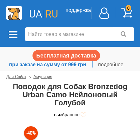
0
поддержка
UA
RU
Бесплатная доставка
при заказе на сумму от 999 грн
подробнее
Для Собак
Амуниция
Поводок для Собак Bronzedog
Urban Camo Нейлоновый
Голубой
в избранное
-40%