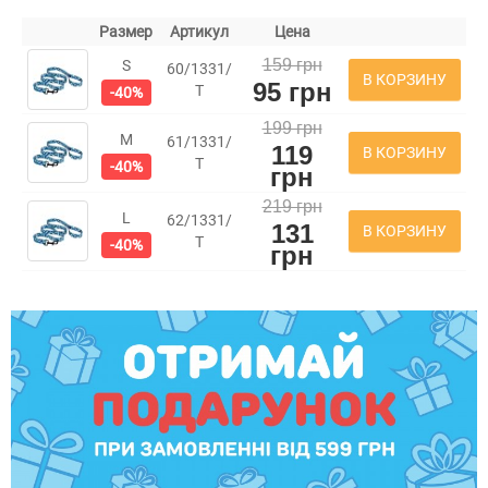
Размер
Артикул
Цена
159 грн
S
60/1331/
В КОРЗИНУ
95 грн
Т
-40%
199 грн
M
61/1331/
119
В КОРЗИНУ
Т
-40%
грн
219 грн
L
62/1331/
131
В КОРЗИНУ
Т
-40%
грн