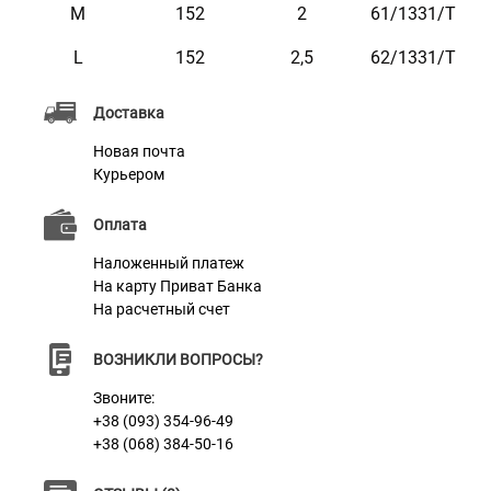
коричневом цветах.
M
152
2
61/1331/Т
L
152
2,5
62/1331/Т
Доставка
Характеристики
Новая почта
Курьером
Материал
Нейлон
Оплата
Цвет
Голубой
Наложенный платеж
На карту Приват Банка
Фурнитура
Сталь с Карбоновым Покрытием
На расчетный счет
ВОЗНИКЛИ ВОПРОСЫ?
Звоните:
+38 (093) 354-96-49
+38 (068) 384-50-16