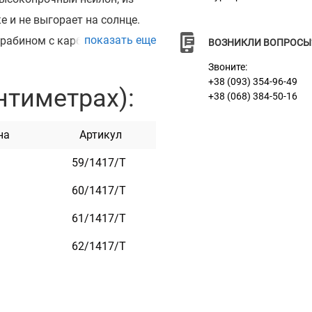
е и не выгорает на солнце.
показать еще
арабином с карбоновым
ВОЗНИКЛИ ВОПРОСЫ
е боится воды. Он практичен
Звоните:
+38 (093) 354-96-49
нтиметрах):
+38 (068) 384-50-16
черный.
на
Артикул
59/1417/Т
60/1417/Т
61/1417/Т
62/1417/Т
ием