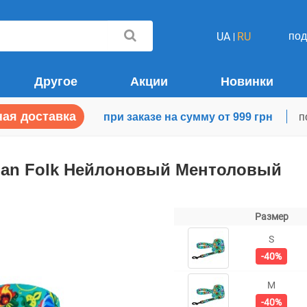
по
UA
RU
Другое
Акции
Новинки
ая доставка
при заказе на сумму от 999 грн
п
ban Folk Нейлоновый Ментоловый
Размер
S
-40%
M
-40%