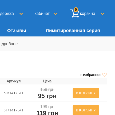
0
ддержка
кабинет
корзина
Отзывы
Лимитированная серия
одробнее
в избранное
Артикул
Цена
159 грн
В КОРЗИНУ
60/1417Б/Т
95 грн
199 грн
В КОРЗИНУ
61/1417Б/Т
119 грн