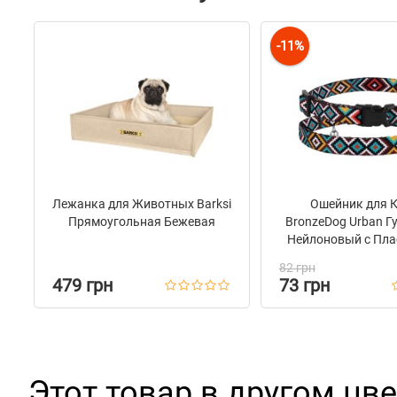
-11%
Лежанка для Животных Barksi
Ошейник для 
Прямоугольная Бежевая
BronzeDog Urban Г
Нейлоновый c Пла
Пряжкой и Колок
82 грн
Ментол
479 грн
73 грн
Этот товар в другом цве