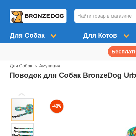
Для Собак
Для Котов
Бесплатн
Для Собак
Амуниция
Поводок для Собак BronzeDog Ur
❮
-40%