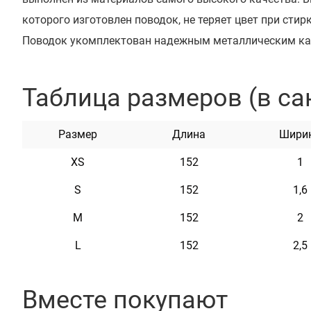
которого изготовлен поводок, не теряет цвет при стирк
Поводок укомплектован надежным металлическим к
покрытием. Этот поводок мягкий на ощупь, гибкий и н
и неприхотлив в уходе.
Таблица размеров (в са
Доступен в цветах: белый, коралловый, ментоловый и 
Размер
Длина
Шири
XS
152
1
S
152
1,6
Характеристики
M
152
2
Материал
Нейлон
L
152
2,5
Цвет
Ментол
Вместе покупают
Фурнитура
Металл с Карбоновым Покрыт