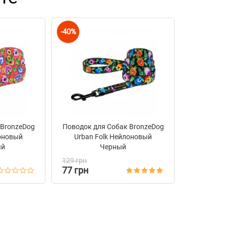
-40%
 BronzeDog
Поводок для Собак BronzeDog
лоновый
Urban Folk Нейлоновый
ый
Черный
129 грн
77 грн