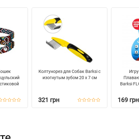
Кошек
Колтунорез для Собак Barksi с
Игру
уцульский
изогнутым зубом 20 х 7 см
Плаваю
стиковой
Barksi F
ольчиком
321 грн
169 грн
те