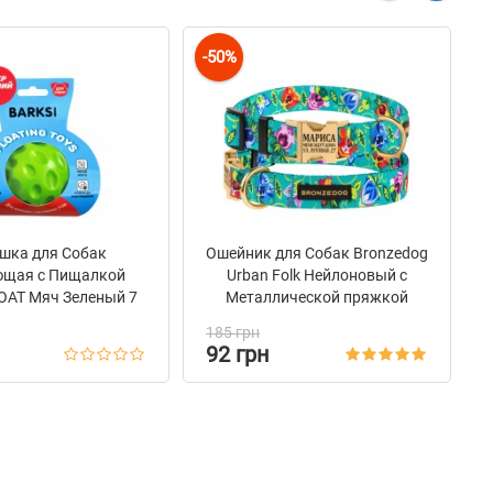
-50%
-
шка для Собак
Ошейник для Собак Bronzedog
щая с Пищалкой
Urban Folk Нейлоновый c
LOAT Мяч Зеленый 7
Металлической пряжкой
см
Золотистого Цвета
185 грн
Ментоловый
92 грн