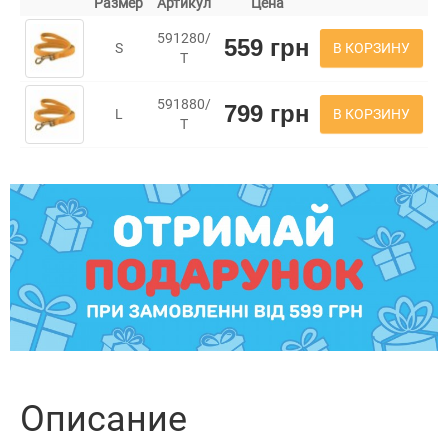
Размер
Артикул
Цена
591280/
559 грн
В КОРЗИНУ
S
Т
591880/
799 грн
В КОРЗИНУ
L
Т
Описание