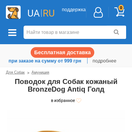
0
поддержка
UA
RU
Бесплатная доставка
при заказе на сумму от 999 грн
подробнее
Для Собак
Амуниция
Поводок для Собак кожаный
BronzeDog Antiq Голд
в избранное