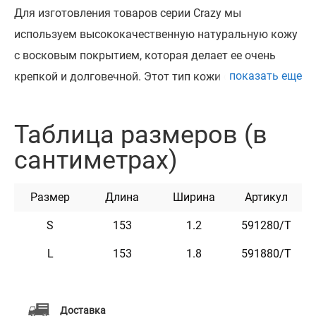
Для изготовления товаров серии Crazy мы
используем высококачественную натуральную кожу
с восковым покрытием, которая делает ее очень
показать еще
крепкой и долговечной. Этот тип кожи обычно
называют "Crazy Horse". Кожа "Crazy Horse" отделана
специальным способом и пропитана натуральным
Таблица размеров (в
воском. Ее главные плюсы – это пластичность,
сантиметрах)
мягкость и уникальный вид. Кожа "Crazy Horse" -
очень долговечная и крепкая, а в сочетании со
Размер
Длина
Ширина
Артикул
специально подобранной высококачественной
фурнитурой придает изделиям винтажный внешний
S
153
1.2
591280/Т
вид.
L
153
1.8
591880/Т
Характеристики
Доставка