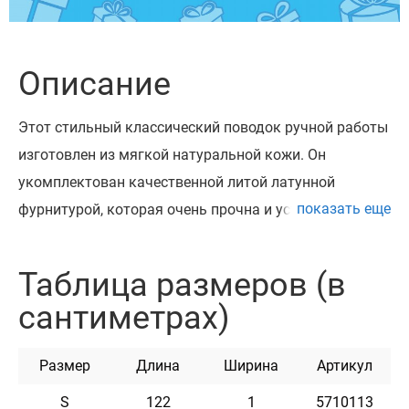
Описание
Этот стильный классический поводок ручной работы
изготовлен из мягкой натуральной кожи. Он
укомплектован качественной литой латунной
показать еще
фурнитурой, которая очень прочна и устойчива к
большим нагрузкам. Высококачественная кожа и
фурнитура из литой латуни – залог того, что изделие
Таблица размеров (в
будет надежно вам служить и надолго сохранит
сантиметрах)
первозданный вид. Литая латунная фурнитура очень
износостойкая и прочная, гарантийный срок ее
Размер
Длина
Ширина
Артикул
службы – более 10 лет. Наш стильный поводок имеет
несколько дизайнов, выполненных с помощью
S
122
1
5710113