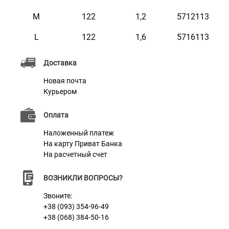
метода тиснения. Рисунок доступен в золотом и
M
122
1,2
5712113
серебряном цвете. Благодаря разнообразию
L
122
1,6
5716113
размеров этот поводок отлично подойдет как для
небольших собак, так и для питомцев больших
Доставка
пород. Чтобы определить размер поводка,
Новая почта
воспользуйтесь таблицей.
Курьером
Оплата
Характеристики
Наложенный платеж
На карту Приват Банка
На расчетный счет
Материал
Натуральная Кожа
Цвет
Бирюзовый
ВОЗНИКЛИ ВОПРОСЫ?
Звоните:
Фурнитура
Литая Латунь
+38 (093) 354-96-49
+38 (068) 384-50-16