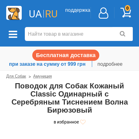
0
поддержка
UA
RU
Бесплатная доставка
при заказе на сумму от 999 грн
подробнее
Для Собак
Амуниция
Поводок для Собак Кожаный
Classic Одинарный с
Серебряным Тиснением Волна
Бирюзовый
в избранное