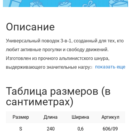
Описание
Универсальный поводок 3-в-1, созданный для тех, кто
любит активные прогулки и свободу движений.
Изготовлен из прочного альпинистского шнура,
показать еще
выдерживающего значительные нагрузки и
сохраняющего форму даже при ежедневном
использовании. Металлический карабин обеспечивает
Таблица размеров (в
надёжное крепление, а мягкая эргономичная ручка
сантиметрах)
делает поводок комфортным даже при длительных
прогулках. Светоотражающие нити по всей длине
Размер
Длина
Ширина
Артикул
делают вас и вашего питомца заметными в темноте —
безопасность в любое время суток.
S
240
0,6
606/09