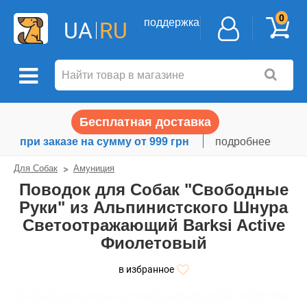
0
поддержка
UA
RU
Бесплатная доставка
при заказе на сумму от 999 грн
подробнее
Для Собак
Амуниция
Поводок для Собак "Свободные
Руки" из Альпинистского Шнура
Светоотражающий Barksi Active
Фиолетовый
в избранное