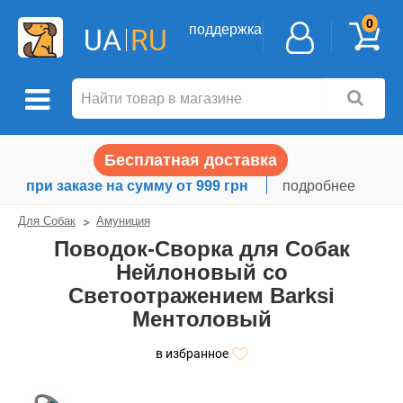
0
поддержка
UA
RU
Бесплатная доставка
при заказе на сумму от 999 грн
подробнее
Для Собак
Амуниция
Поводок-Сворка для Собак
Нейлоновый со
Светоотражением Barksi
Ментоловый
в избранное