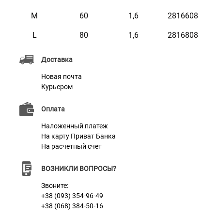
предотвращает спутывание и позволяет
M
60
1,6
2816608
контролировать обеих собак одновременно.
L
80
1,6
2816808
Идеальна для прогулок, тренировок и повседневного
использования.
Доставка
Новая почта
Курьером
Характеристики
Оплата
Материал
Нейлон
Наложенный платеж
На карту Приват Банка
Цвет
Ментол
На расчетный счет
Фурнитура
Сталь с Карбоновым Покрытием
ВОЗНИКЛИ ВОПРОСЫ?
Звоните:
+38 (093) 354-96-49
+38 (068) 384-50-16