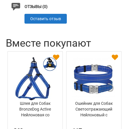
ОТЗЫВЫ (0)
Оставить отзыв
Вместе покупают
Шлея для Собак
Ошейник для Собак
BronzeDog Active
Светоотражающий
Нейлоновая со
Нейлоновый с
Светоотражением
Металлической
Синяя
Пряжкой BronzeDog