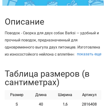
Описание
Поводок - Сворка для двух собак Barksi — удобный и
прочный поводок, предназначенный для
одновременного выгула двух питомцев. Изготовлена
показать еще
из износостойкого нейлона с вплетённой
светоотражающей нитью для безопасности в
темноте. Лёгкий, эластичный и водостойкий
Таблица размеров (в
материал не теряет цвет и не деформируется со
сантиметрах)
временем.
Каждая часть сворки оснащена надёжным
Размер
Длина
Ширина
Артикул
металлическим карабином, который выдерживает
нагрузку активных собак. Конструкция
S
40
1,6
2816408