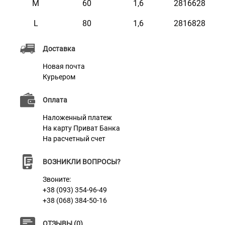
M
60
1,6
2816628
контролировать обеих собак одновременно.
L
80
1,6
2816828
Идеальна для прогулок, тренировок и повседневного
использования.
Доставка
Новая почта
Курьером
Характеристики
Оплата
Материал
Нейлон
Наложенный платеж
На карту Приват Банка
Цвет
Желтый
На расчетный счет
Фурнитура
Сталь с Карбоновым Покрытием
ВОЗНИКЛИ ВОПРОСЫ?
Звоните:
+38 (093) 354-96-49
+38 (068) 384-50-16
ОТЗЫВЫ (0)