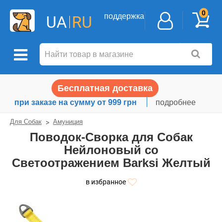
0
поддержка
UA
RU
Бесплатная доставка
при заказе на сумму от 999 грн
подробнее
Для Собак
Амуниция
Поводок-Сворка для Собак
Нейлоновый со
Светоотражением Barksi Желтый
в избранное