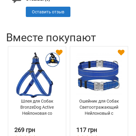
Оставить отзыв
Вместе покупают
Шлея для Собак
Ошейник для Собак
BronzeDog Active
Светоотражающий
Нейлоновая со
Нейлоновый с
Светоотражением
Металлической
Синяя
Пряжкой BronzeDog
269 грн
117 грн
Active Синий