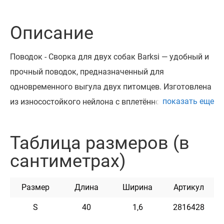
Описание
Поводок - Сворка для двух собак Barksi — удобный и
прочный поводок, предназначенный для
одновременного выгула двух питомцев. Изготовлена
показать еще
из износостойкого нейлона с вплетённой
светоотражающей нитью для безопасности в
темноте. Лёгкий, эластичный и водостойкий
Таблица размеров (в
материал не теряет цвет и не деформируется со
сантиметрах)
временем.
Каждая часть сворки оснащена надёжным
Размер
Длина
Ширина
Артикул
металлическим карабином, который выдерживает
нагрузку активных собак. Конструкция
S
40
1,6
2816428
предотвращает спутывание и позволяет