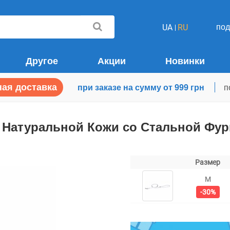
по
UA
RU
Другое
Акции
Новинки
ая доставка
при заказе на сумму от 999 грн
п
з Натуральной Кожи со Стальной Фу
Размер
M
-30%