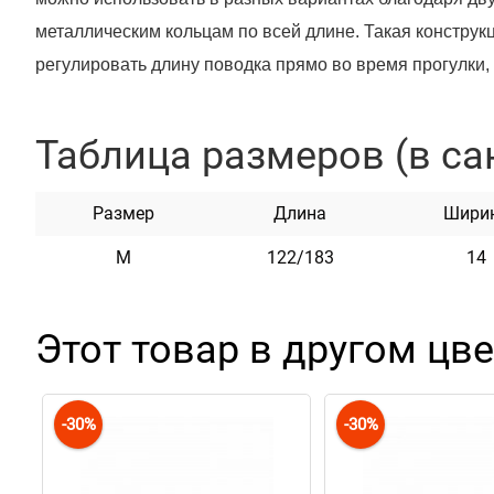
металлическим кольцам по всей длине. Такая конструкц
регулировать длину поводка прямо во время прогулки,
разные кольца.
Основные варианты использования:
Таблица размеров (в са
Регулировка длины: можно сделать поводок длинн
карабины на разных кольцах.
Размер
Длина
Шири
Выгул двух собак одновременно: каждый карабин 
M
122/183
14
отдельному ошейнику.
Режим hands-free (свободные руки): один карабин
поводка и надеть его на пояс или перекинуть чере
Этот товар в другом цве
собакой, не держа поводок в руках.
Фиксация собаки: поводок можно временно присте
-30%
-30%
другому объекту.
Поводок изготовлен из мягкой натуральной кожи, котор