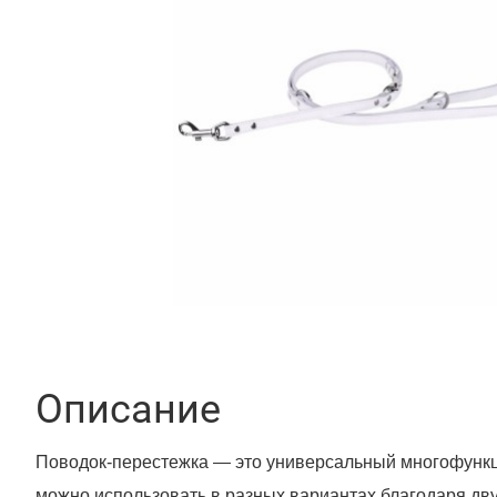
Описание
Поводок-перестежка — это универсальный многофунк
можно использовать в разных вариантах благодаря дв