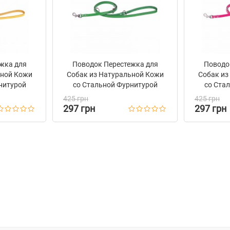
ура выдерживает нагрузки и
ежная конструкция
 во время ежедневных
жка для
Поводок Перестежка для
Поводо
ьной Кожи
Собак из Натуральной Кожи
Собак из
нитурой
со Стальной Фурнитурой
со Ста
лтый
Bronzedog Зеленый
Bron
425 грн
425 грн
297 грн
297 грн