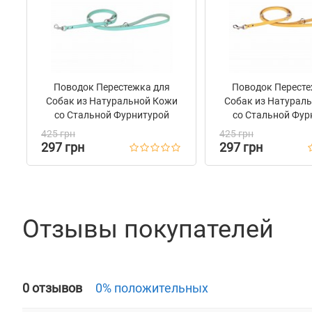
комфортна в использовании. Прочная стальная фурнит
устойчива к коррозии. Качественные материалы и над
обеспечивают долговечность, безопасность и комфорт
прогулок с вашим питомцем.
Поводок Перестежка для
Поводок Пересте
Собак из Натуральной Кожи
Собак из Натурал
со Стальной Фурнитурой
со Стальной Фур
Bronzedog Бирюзовый
Bronzedog Же
425 грн
425 грн
297 грн
297 грн
Отзывы покупателей
0 отзывов
0% положительных