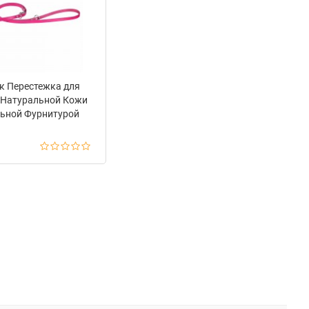
к Перестежка для
 Натуральной Кожи
льной Фурнитурой
zedog Розовый