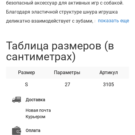
безопасный аксессуар для активных игр с собакой.
Благодаря эластичной структуре шнура игрушка
показать еще
деликатно взаимодействует с зубами, помогает
поддерживать гигиену ротовой полости и
обеспечивает мягкий массаж дёсен.
Таблица размеров (в
Эластичность материала снижает нагрузку на
сантиметрах)
суставы во время рывков и прыжков, а прочное
плетение выдерживает активные игры,
Размер
Параметры
Артикул
перетягивание и тренировки хвата. Конструкция без
мелких деталей делает игрушку безопасной как для
S
27
3105
взрослых собак, так и для щенков.
Доставка
Подходит для ежедневных прогулок и домашних игр,
Новая почта
помогает направить энергию питомца в полезную
Курьером
активность и укрепляет эмоциональную связь
между собакой и хозяином.
Оплата