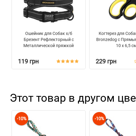
Обратите внимание: дизайн и цвет ленты могут менять
остатков материала. Не рекомендуется оставлять игр
присмотра.
Ошейник для Собак х/б
Когтерез для Соба
Брезент Рефлекторный c
Bronzedog с Прямы
Металлической пряжкой
10 х 6,5 с
Bronzedog Сotton Графит
119 грн
229 грн
Этот товар в другом цве
-10%
-10%