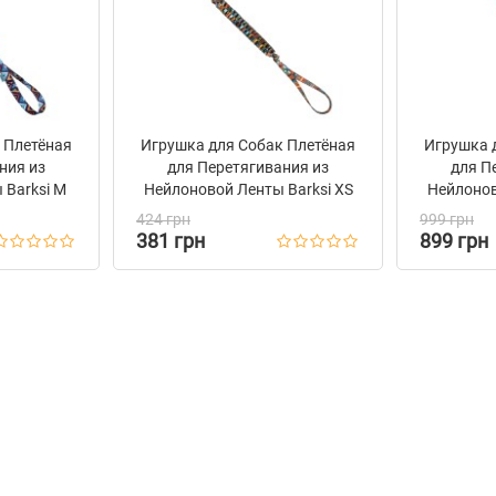
 Плетёная
Игрушка для Собак Плетёная
Игрушка 
ния из
для Перетягивания из
для П
 Barksi M
Нейлоновой Ленты Barksi XS
Нейлонов
424 грн
999 грн
381 грн
899 грн