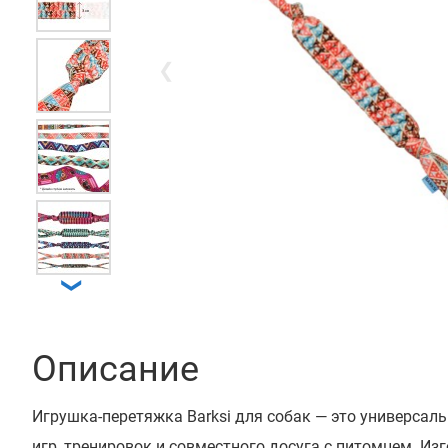
❮
❯
Описание
Игрушка-перетяжка Barksi для собак — это универсал
игр, тренировок и совместного досуга с питомцем. Из