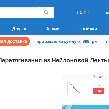
по
UA
RU
Другое
Акции
Новинки
ая доставка
при заказе на сумму от 999 грн
п
Перетягивания из Нейлоновой Ленты 
Размер
S
-10%