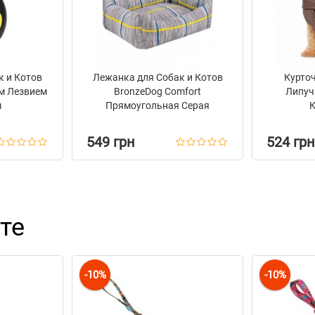
ся в зависимости от партии и
ушку с собакой без
к и Котов
Лежанка для Собак и Котов
Курточ
м Лезвием
BronzeDog Comfort
Липучк
м
Прямоугольная Серая
К
549 грн
524 грн
те
-10%
-10%