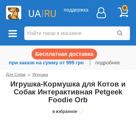
0
поддержка
UA
RU
Бесплатная доставка
при заказе на сумму от 999 грн
подробнее
Для Собак
Игрушка
Игрушка-Кормушка для Котов и
Собак Интерактивная Petgeek
Foodie Orb
в избранное