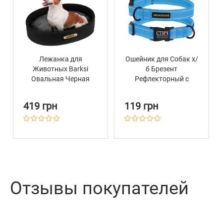
Лежанка для
Ошейник для Собак х/
Животных Barksi
б Брезент
Овальная Черная
Рефлекторный c
Металлической
пряжкой Bronzedog
419 грн
119 грн
Сotton Голубой
Отзывы покупателей