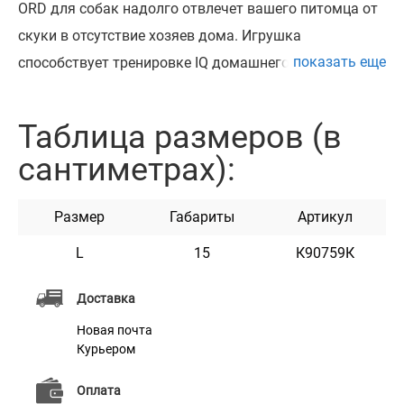
ORD для собак надолго отвлечет вашего питомца от
скуки в отсутствие хозяев дома. Игрушка
показать еще
способствует тренировке IQ домашнего питомца в
игровой форме, а дозированное кормление помогает
избежать переедания. Материал игрушки АБС-
Таблица размеров (в
пластик - абсолютно безопасен для здоровья
сантиметрах):
домашнего питомца.
Размер
Габариты
Артикул
L
15
К90759К
Доставка
Новая почта
Курьером
Оплата