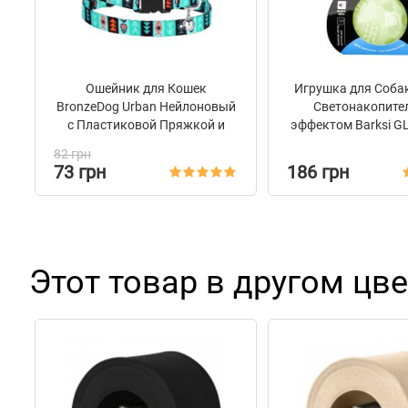
Ошейник для Кошек
Игрушка для Соба
BronzeDog Urban Нейлоновый
Светонакопит
с Пластиковой Пряжкой и
эффектом Barksi G
Колокольчиком Инки
82 грн
73 грн
186 грн
Этот товар в другом цве