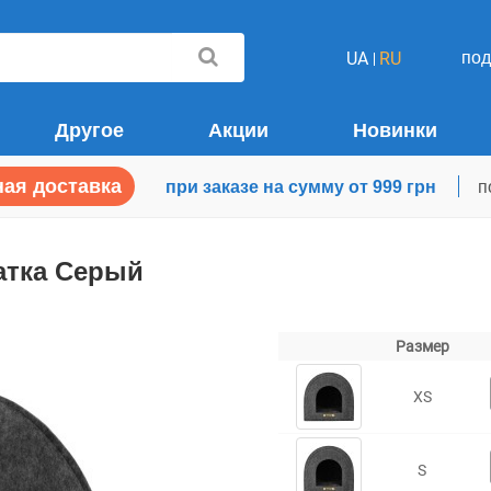
по
UA
RU
Другое
Акции
Новинки
ая доставка
при заказе на сумму от 999 грн
п
Хатка Серый
Размер
XS
S