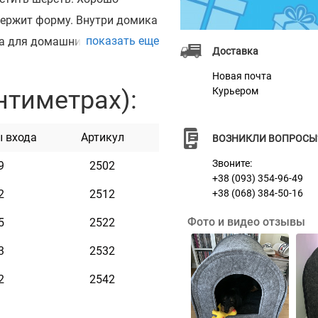
держит форму. Внутри домика
показать еще
ка для домашних животных
Доставка
ит для котов и маленьких
Новая почта
нтиметрах):
Курьером
есник, на котором наши
 вашему желанию,
 входа
Артикул
ВОЗНИКЛИ ВОПРОСЫ
я с помощью лазера, поэтому
Звоните:
9
2502
+38 (093) 354-96-49
2
2512
+38 (068) 384-50-16
Фото и видео отзывы
5
2522
3
2532
2
2542