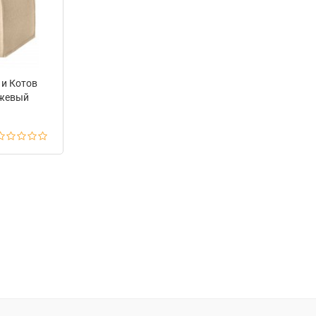
 и Котов
ежевый