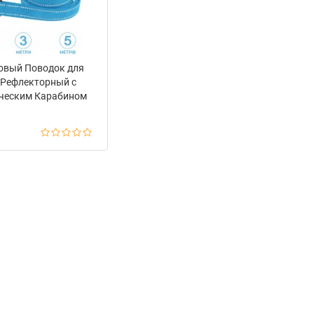
овый Поводок для
 Рефлекторный с
ческим Карабином
ке Barksi Голубой