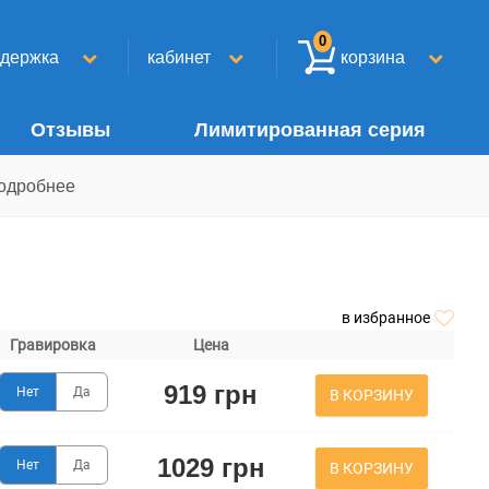
0
ддержка
кабинет
корзина
Отзывы
Лимитированная серия
одробнее
в избранное
Гравировка
Цена
919 грн
Нет
Да
В КОРЗИНУ
1029 грн
Нет
Да
В КОРЗИНУ