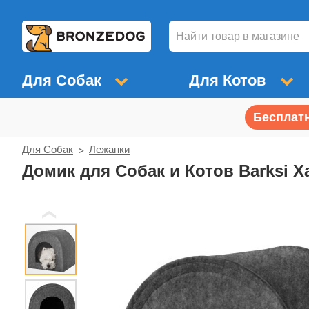
Для Собак
Для Котов
Бесплатн
Для Собак
Лежанки
Домик для Собак и Котов Barksi 
❮