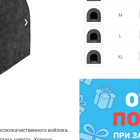
M
❯
L
XL
сококачественного войлока.
истить шерсть. Хорошо