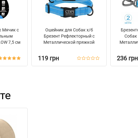
к Мячик с
Ошейник для Собак х/б
Брезент
ельным
Брезент Рефлекторный c
Собак
LOW 7,5 см
Металлической пряжкой
Металли
Bronzedog Сotton Голубой
на Зам
119 грн
236 грн
те