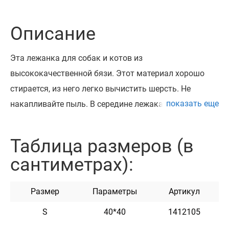
Описание
Эта лежанка для собак и котов ​​из
высококачественной бязи. Этот материал хорошо
стирается, из него легко вычистить шерсть. Не
показать еще
накапливайте пыль. В середине лежака сменная
подушка, которую можно при необходимости стирать
отдельно. Простой современный дизайн лежака для
Таблица размеров (в
домашних животных будет отлично смотреться в
сантиметрах):
любом интерьере. Подходит для кошек и собак. На
сегодняшний день лежаки доступны в бежевом,
Размер
Параметры
Артикул
зеленом, коричневом и сером цветах.
ЦВЕТ ТКАНИ
МОЖЕТ ОТЛИЧАТЬСЯ ОТ УКАЗАННОГО НА ФОТО!
S
40*40
1412105