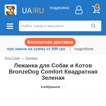
0
поддержка
UA
RU
Бесплатная доставка
при заказе на сумму от 999 грн
подробнее
Для Собак
Лежанки
Лежанка для Собак и Котов
BronzeDog Comfort Квадратная
Зеленая
в избранное