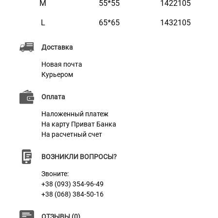
M
55*55
1422105
Характеристики
L
65*65
1432105
Доставка
Материал
Войлок
Новая почта
Цвет
Зеленый
Курьером
Наполнитель
Холлофайбер
Оплата
Наложенный платеж
На карту Приват Банка
На расчетный счет
ВОЗНИКЛИ ВОПРОСЫ?
Звоните:
+38 (093) 354-96-49
+38 (068) 384-50-16
ОТЗЫВЫ (0)