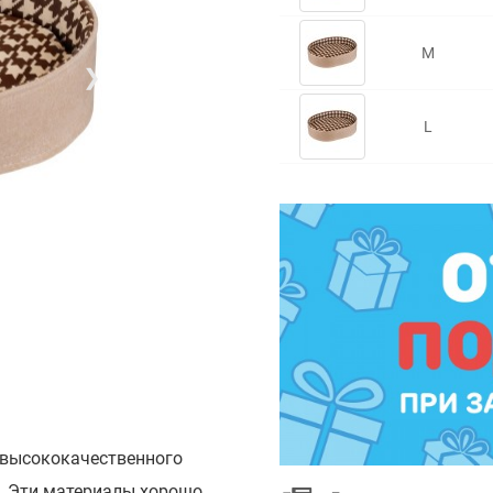
M
❯
L
 высококачественного
. Эти материалы хорошо