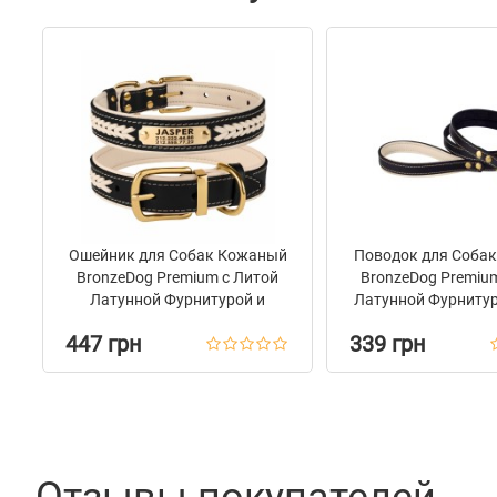
Ошейник для Собак Кожаный
Поводок для Соба
BronzeDog Premium с Литой
BronzeDog Premiu
Латунной Фурнитурой и
Латунной Фурнитур
Адресником Черно-Бежевый
Бежевый
447 грн
339 грн