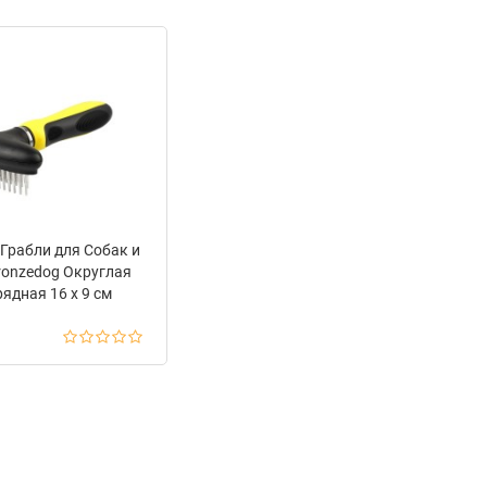
Грабли для Собак и
ronzedog Округлая
ядная 16 х 9 см