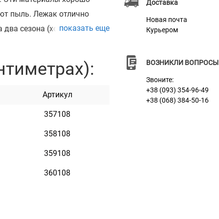
Доставка
ают пыль. Лежак отлично
Новая почта
показать еще
 два сезона (холод/тепло).
Курьером
животных будет отлично
собак. На лежанке с
нтиметрах):
ВОЗНИКЛИ ВОПРОСЫ
тором наши мастера могут
Звоните:
ю, например: имя
+38 (093) 354-96-49
Артикул
+38 (068) 384-50-16
ера, поэтому со временем он
357108
вом и черном цветах.
358108
359108
360108