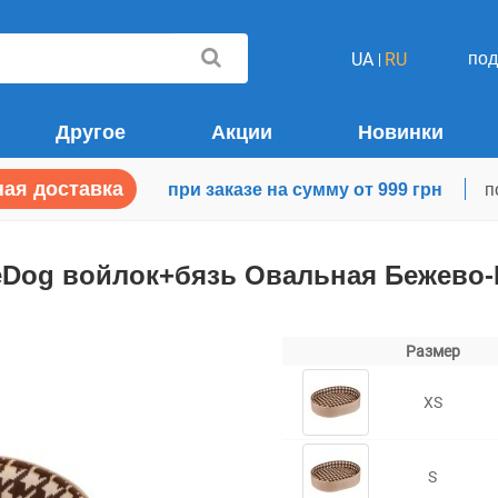
по
UA
RU
Другое
Акции
Новинки
ая доставка
при заказе на сумму от 999 грн
п
zeDog войлок+бязь Овальная Бежево
Размер
XS
S