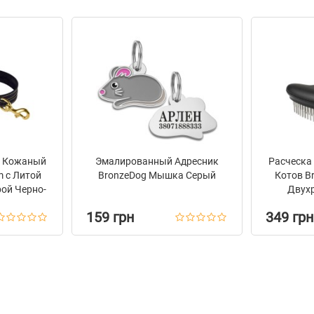
к Кожаный
Эмалированный Адресник
Расческа 
m с Литой
BronzeDog Мышка Серый
Котов B
ой Черно-
Двухр
159 грн
349 грн