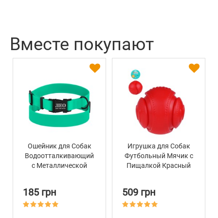
Вместе покупают
Ошейник для Собак
Игрушка для Собак
Водоотталкивающий
Футбольный Мячик с
с Металлической
Пищалкой Красный
Пряжкой Bronzedog
Bronzedog Chew 15,2
Active Зеленый
см
185 грн
509 грн