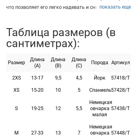
показать еще
что позволяет его легко надевать и снимать.
Подходят для представителей всех пород собак,
имеющих спокойный, уравновешенный нрав и
Таблица размеров (в
темперамент. Можно использовать для приучения
сантиметрах):
собак к наморднику. Идеален при перевозке собак и
посещении ветеринара. Намордник доступен в семи
Длина
Длина
Длина
размерах.
Размер
Порода
Артикул
(A)
(B)
(C)
2XS
13-17
9,5
4,5
Йорк
57418/Т
XS
15-20
10
5
Спаниель
57428/Т
Немецкая
Характеристики
S
19-25
12
5,5
овчарка
57438/Т
малая
Материал
3D сетка + Нейлон
Немецкая
M
27-33
13
7
овчарка
57448/Т
Цвет
Салатовый