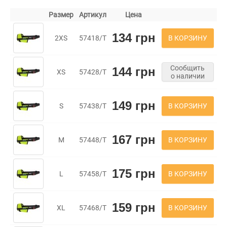
Размер
Артикул
Цена
134 грн
В КОРЗИНУ
2XS
57418/Т
Сообщить
144 грн
XS
57428/Т
о наличии
149 грн
В КОРЗИНУ
S
57438/Т
167 грн
В КОРЗИНУ
M
57448/Т
175 грн
В КОРЗИНУ
L
57458/Т
159 грн
В КОРЗИНУ
XL
57468/Т