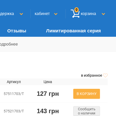
0
ддержка
кабинет
корзина
Отзывы
Лимитированная серия
одробнее
в избранное
Артикул
Цена
127 грн
В КОРЗИНУ
57511703/Т
Сообщить
143 грн
57521703/Т
о наличии