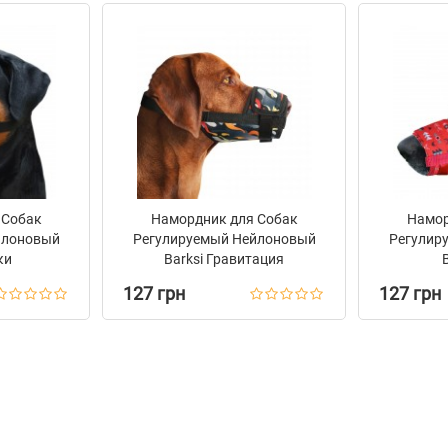
 Собак
Намордник для Собак
Намор
йлоновый
Регулируемый Нейлоновый
Регулир
ки
Barksi Гравитация
127 грн
127 грн