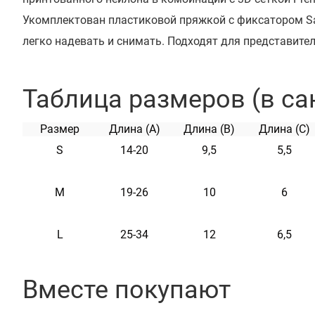
Укомплектован пластиковой пряжкой с фиксатором Saf
легко надевать и снимать. Подходят для представител
крупных пород собак, имеющих спокойный, уравновеш
Можно использовать для приучения собак к намордни
Таблица размеров (в са
собак и посещении ветеринара.
Размер
Длина (A)
Длина (B)
Длина (C)
S
14-20
9,5
5,5
Характеристики
M
19-26
10
6
Материал
Нейло
L
25-34
12
6,5
Вместе покупают