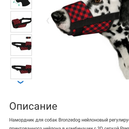
❮
❯
Описание
Намордник для собак Bronzedog нейлоновый регулир
принтованного нейлона в комбинации с 3D сеткой Pre