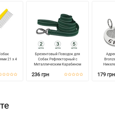
Собак
Брезентовый Поводок для
Адре
ями 21 х 4
Собак Рефлекторный с
Bronz
Металлическим Карабином
Никел
на Замке Barksi Зеленый
236 грн
179 грн
те