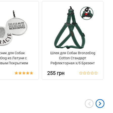
сник для Собак
Шлея для Собак BronzeDog
eDog из Латуни с
Сotton Стандарт
евым Покрытием
Рефлекторная х/б Брезент
Сердце
Зеленая
255 грн