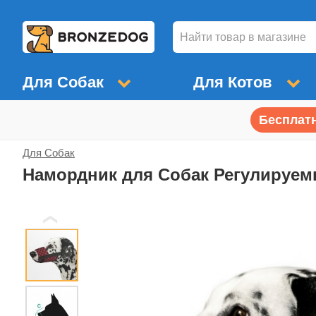
Для Собак
Для Котов
Бесплатн
Для Собак
Намордник для Собак Регулируем
❮