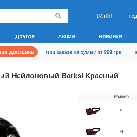
по
UA
RU
Другое
Акции
Новинки
ая доставка
при заказе на сумму от 999 грн
п
ый Нейлоновый Barksi Красный
Размер
S
M