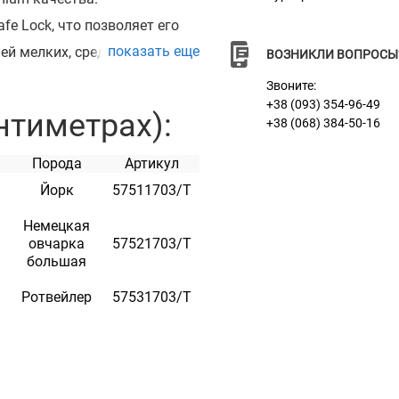
e Lock, что позволяет его
показать еще
ей мелких, средних и
ВОЗНИКЛИ ВОПРОСЫ
енный нрав и темперамент.
Звоните:
ку. Идеален при перевозке
+38 (093) 354-96-49
нтиметрах):
+38 (068) 384-50-16
Порода
Артикул
Йорк
57511703/Т
Немецкая
овчарка
57521703/Т
н
большая
Ротвейлер
57531703/Т