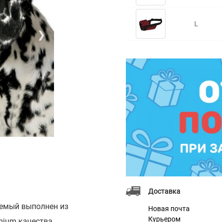
L
❯
Доставка
уемый выполнен из
Новая почта
Курьером
mium качества.