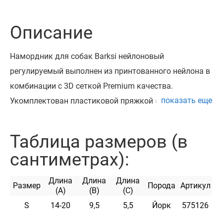
Описание
Намордник для собак Barksi нейлоновый
регулируемый выполнен из принтованного нейлона в
комбинации с 3D сеткой Premium качества.
показать еще
Укомплектован пластиковой пряжкой с фиксатором
Safe Lock, что позволяет его легко надевать и
снимать. Подходят для представителей мелких,
Таблица размеров (в
средних и крупных пород собак, имеющих спокойный,
сантиметрах):
уравновешенный нрав и темперамент. Можно
использовать для приучения собак к наморднику.
Длина
Длина
Длина
Размер
Порода
Артикул
Идеален при перевозке собак и посещении
(A)
(B)
(C)
ветеринара.
S
14-20
9,5
5,5
Йорк
575126
Намордник доступен в трех размерах.