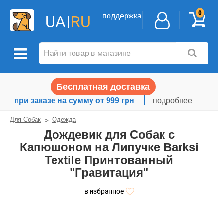
0
поддержка
UA
RU
Бесплатная доставка
при заказе на сумму от 999 грн
подробнее
Для Собак
Одежда
Дождевик для Собак с
Капюшоном на Липучке Barksi
Textile Принтованный
"Гравитация"
в избранное