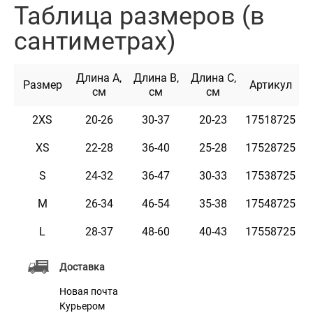
в непогоду.
Таблица размеров (в
1. Застежка на липучке: Удобная липучка позволяет
сантиметрах)
легко одевать и подбирать размер дождевика, что
делает одевание быстрым и удобным.
Длина А,
Длина B,
Длина C,
2. Отверстие для полукольца: Специальное отверстие
Размер
Артикул
см
см
см
в верхней части дождевика позволяет удобно
2XS
20-26
30-37
20-23
17518725
крепить поводки за ошейник вашего любимца,
обеспечивая безопасность во время прогулок.
XS
22-28
36-40
25-28
17528725
3. Светоотражающий кант в капюшоне: Встроенный
S
24-32
36-47
30-33
17538725
светоотражающий элемент в капюшоне помогает
M
26-34
46-54
35-38
17548725
обеспечить видимость вашего любимца в темное
время суток, что делает прогулки более
L
28-37
48-60
40-43
17558725
безопасными.
Доставка
4. Резинки для задних лап: Специальные резинки для
Новая почта
задних лап помогают избежать того, что дождевик
Курьером