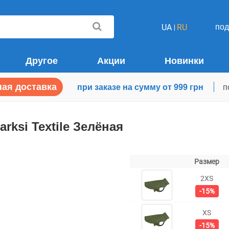
по
UA
RU
Другое
Акции
Новинки
ая доставка
при заказе на сумму от 999 грн
п
rksi Textile Зелёная
Размер
2XS
-15%
XS
-15%