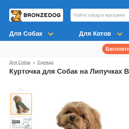
Для Собак
Для Котов
Бесплатн
Для Собак
Одежда
Курточка для Собак на Липучках Ba
❮