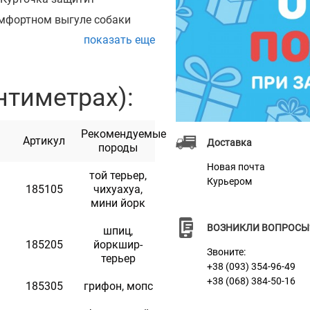
омфортном выгуле собаки
показать еще
егко одевать и подбирать
добным.
нтиметрах):
в верхней части дождевика
о любимца, обеспечивая
Рекомендуемые
м
Артикул
Доставка
породы
 задних лап помогают
Новая почта
той терьер,
Курьером
ли сползать во время
185105
чихуахуа,
мини йорк
му любимцу.
ВОЗНИКЛИ ВОПРОСЫ
шпиц,
185205
йоркшир-
Звоните:
терьер
+38 (093) 354-96-49
+38 (068) 384-50-16
185305
грифон, мопс