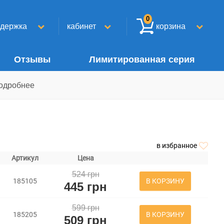
0
ддержка
кабинет
корзина
Отзывы
Лимитированная серия
одробнее
в избранное
Артикул
Цена
524 грн
В КОРЗИНУ
185105
445 грн
599 грн
В КОРЗИНУ
185205
509 грн