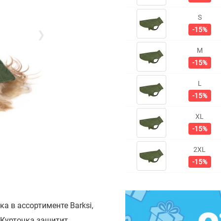
S
-15%
❯
M
-15%
L
-15%
XL
-15%
2XL
-15%
ка в ассортименте Barksi,
. Курточка защитит