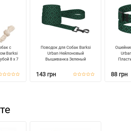
обак с
Поводок для Собак Barksi
Ошейник
ом Barksi
Urban Нейлоновый
Urba
убой 8 х 7
Вышиванка Зеленый
Пласт
Выши
143 грн
88 грн
те