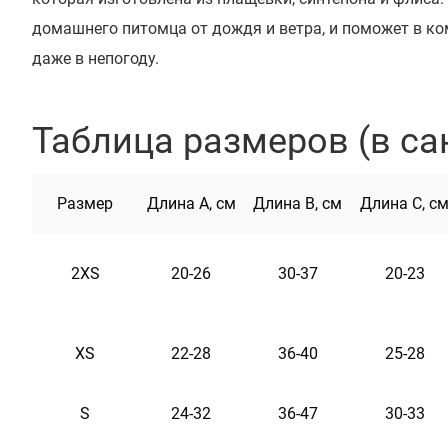
домашнего питомца от дождя и ветра, и поможет в к
даже в непогоду.
1. Застежка на липучке: Удобная липучка позволяет л
размер дождевика, что делает одевание быстрым и у
Таблица размеров (в са
2. Отверстие для полукольца: Специальное отверстие 
позволяет удобно крепить поводки за ошейник вашег
Размер
Длина А, см
Длина B, см
Длина C, с
безопасность во время прогулок.
3. Резинки для задних лап: Специальные резинки для
избежать того, что дождевик будет поворачиваться и
2XS
20-26
30-37
20-23
сильных ветров, обеспечивая комфорт и защиту ваше
XS
22-28
36-40
25-28
S
24-32
36-47
30-33