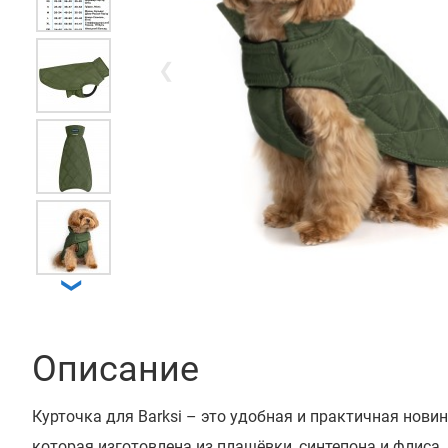
❮
❯
Описание
Курточка для Barksi – это удобная и практичная новин
которая изготовлена ​​из плащёвки, синтепона и флиса