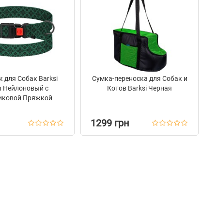
 для Собак Barksi
Сумка-переноска для Собак и
n Нейлоновый с
Котов Barksi Черная
иковой Пряжкой
ванка Зеленая
1299 грн