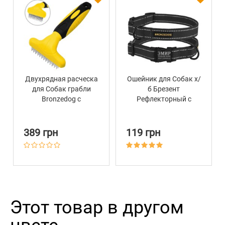
Двухрядная расческа
Ошейник для Собак х/
для Собак грабли
б Брезент
Bronzedog с
Рефлекторный c
крутящимся зубом 15
Металлической
х 9 см
пряжкой Bronzedog
Сotton Графит
389 грн
119 грн
Этот товар в другом