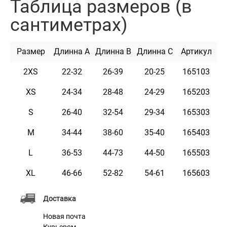
Таблица размеров (в
кожу, поэтому точно будут нравиться вам и вашему
сантиметрах)
любимцу. Они изготовлены из высококачественного
хлопка и полиэстра, характеризующего их как
Размер
Длинна A
Длинна B
Длинна C
Артикул
материалы повышенной прочности, стойкости к
деформации, растяжению и трению. Эти накидки
2XS
22-32
26-39
20-25
165103
очень легкие в уходе и использовании. Они легко
XS
24-34
28-48
24-29
165203
стираются, быстро сохнут и не впитывают запахи.
S
26-40
32-54
29-34
165303
Яркие цвета позволяют владельцам животных
продемонстрировать индивидуальность своего
M
34-44
38-60
35-40
165403
любимца. Коллекция представлена ​​в 5-ти цветах и ​​6-
L
36-53
44-73
44-50
165503
ти размерах.
XL
46-66
52-82
54-61
165603
Доставка
Новая почта