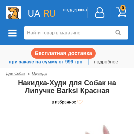
0
поддержка
UA
RU
Бесплатная доставка
при заказе на сумму от 999 грн
подробнее
Для Собак
Одежда
Накидка-Худи для Собак на
Липучке Barksi Красная
в избранное