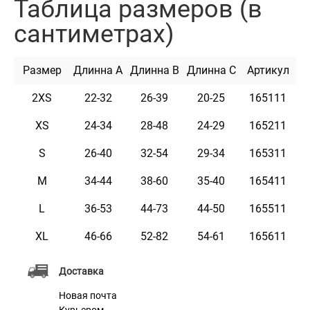
Таблица размеров (в
кожу, поэтому точно будут нравиться вам и вашему
сантиметрах)
любимцу. Они изготовлены из высококачественного
хлопка и полиэстра, характеризующего их как
Размер
Длинна A
Длинна B
Длинна C
Артикул
материалы повышенной прочности, стойкости к
деформации, растяжению и трению. Эти накидки
2XS
22-32
26-39
20-25
165111
очень легкие в уходе и использовании. Они легко
XS
24-34
28-48
24-29
165211
стираются, быстро сохнут и не впитывают запахи.
S
26-40
32-54
29-34
165311
Яркие цвета позволяют владельцам животных
продемонстрировать индивидуальность своего
M
34-44
38-60
35-40
165411
любимца. Коллекция представлена ​​в 5-ти цветах и ​​6-
L
36-53
44-73
44-50
165511
ти размерах.
XL
46-66
52-82
54-61
165611
Доставка
Новая почта