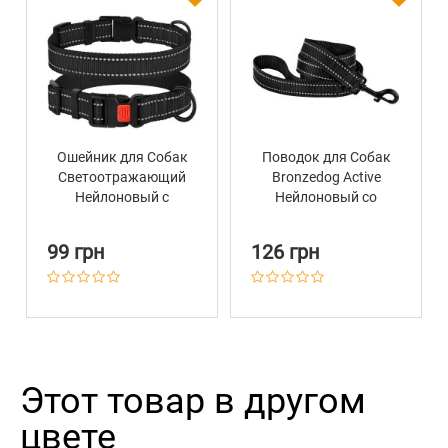
Ошейник для Собак
Поводок для Собак
Светоотражающий
Bronzedog Active
Нейлоновый с
Нейлоновый со
Пластиковой
Светоотражением
Пряжкой BronzeDog
Черный
99 грн
126 грн
Active Черный
Этот товар в другом
цвете