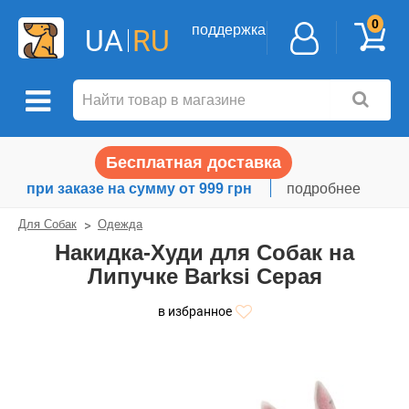
0
поддержка
UA
RU
Бесплатная доставка
при заказе на сумму от 999 грн
подробнее
Для Собак
Одежда
Накидка-Худи для Собак на
Липучке Barksi Серая
в избранное