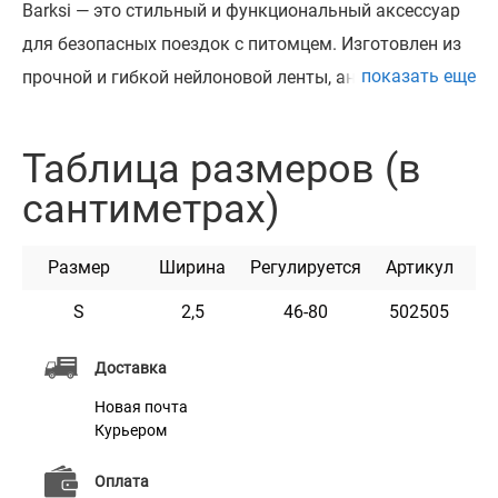
Barksi — это стильный и функциональный аксессуар
для безопасных поездок с питомцем. Изготовлен из
показать еще
прочной и гибкой нейлоновой ленты, аналогичной
той, что используется в поводках. Материал устойчив
к износу, не боится влаги и сохраняет форму при
Таблица размеров (в
длительном использовании.
сантиметрах)
Металлический карабин надёжно фиксируется к
шлейке собаки, а крепление для ремня вставляется в
Размер
Ширина
Регулируется
Артикул
стандартный разъём автомобильного сиденья.
Длина регулируется, что позволяет ограничить
S
2,5
46-80
502505
свободу передвижения питомца в салоне,
Доставка
предотвращая его перемещение и обеспечивая
Новая почта
безопасность во время поездки.
Курьером
Такой ремень универсальное решение для
владельцев собак, которые заботятся о комфорте и
Оплата