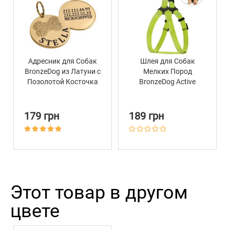
Адресник для Собак
Шлея для Собак
BronzeDog из Латуни с
Мелких Пород
Позолотой Косточка
BronzeDog Active
Нейлоновая со
Светоотражением
Салатовая
179 грн
189 грн
Этот товар в другом
цвете