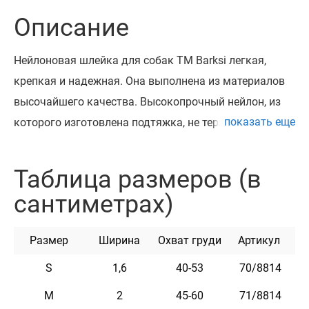
Описание
Нейлоновая шлейка для собак ТМ Barksi легкая,
крепкая и надежная. Она выполнена из материалов
высочайшего качества. Высокопрочный нейлон, из
показать еще
которого изготовлена подтяжка, не теряет цвет при
стирке и не выгорает на солнце. Шлей
укомплектована высококачественной пряжкой.
Таблица размеров (в
Обхват регулируется. Эта лямка мягкая на ощупь,
сантиметрах)
гибкая и не боящаяся воды. Она практична и
неприхотлива в уходе.
Размер
Ширина
Охват груди
Артикул
S
1,6
40-53
70/8814
Характеристики
M
2
45-60
71/8814