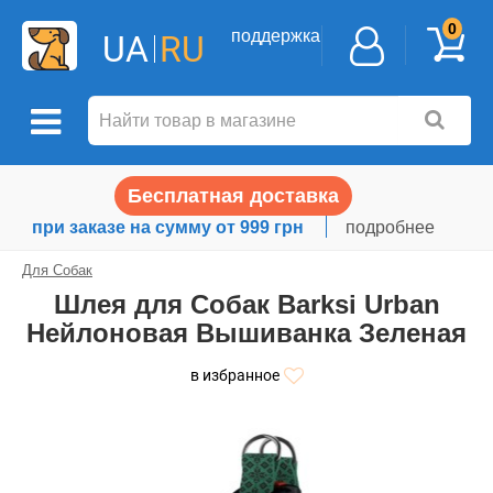
0
поддержка
UA
RU
Бесплатная доставка
при заказе на сумму от 999 грн
подробнее
Для Собак
Шлея для Собак Barksi Urban
Нейлоновая Вышиванка Зеленая
в избранное