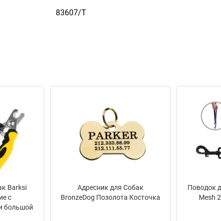
83607/Т
к Barksi
Адресник для Собак
Поводок д
ие с
BronzeDog Позолота Косточка
Mesh 2
и большой