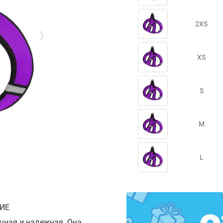
2XS
❯
XS
S
M
L
ИЕ
очная и надежная. Она