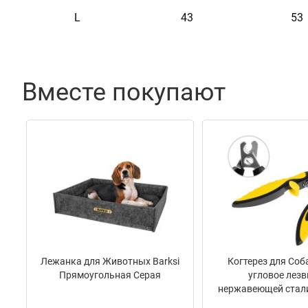
L
43
53
Материал
3D сетка + Нейлон
Пряжка
Пластик
Вместе покупают
Цвет
Фиолетовый
Лежанка для Животных Barksi
Когтерез для Соба
Прямоугольная Серая
угловое лезв
нержавеющей стал
15 х 5 см