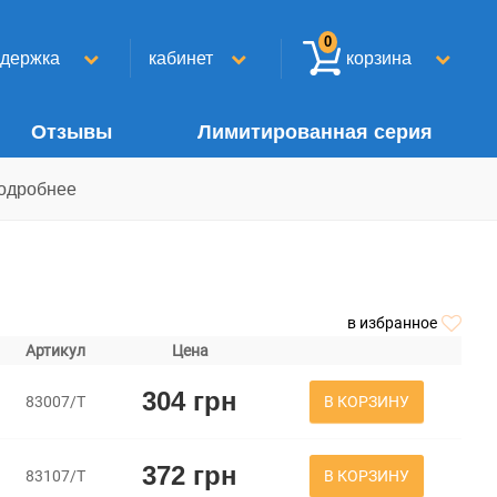
0
ддержка
кабинет
корзина
Отзывы
Лимитированная серия
одробнее
в избранное
Артикул
Цена
304 грн
В КОРЗИНУ
83007/Т
372 грн
В КОРЗИНУ
83107/Т