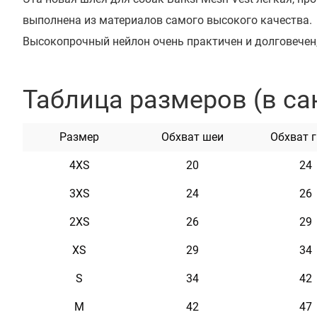
выполнена из материалов самого высокого качества.
Высокопрочный нейлон очень практичен и долговечен
прочностью на разрыв. Благодаря качественной 3-D се
и удобная, а стретчевая окантовка шлеи позволяет п
Таблица размеров (в са
размеру. Шлея укомплектована высококачественной 
Изделия не теряют цвет при стирке и не выгорают на с
Размер
Обхват шеи
Обхват 
содержат рефлекторные вставки в четырех точках, он
4XS
20
24
в уходе.
ДЛЯ КОГО
3XS
24
26
Шлея Mesh Vest изготовлена для декоративных и охот
2XS
26
29
пород собак. Широкая размерная сетка позволит мак
XS
29
34
размер необходимый питомцу. Доступна в семи цветах
S
34
42
Характеристики
M
42
47