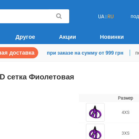
по
UA
RU
Другое
Акции
Новинки
ая доставка
при заказе на сумму от 999 грн
п
3D сетка Фиолетовая
Размер
4XS
3XS