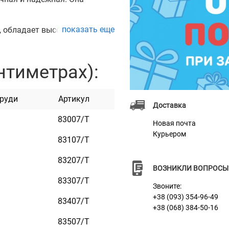
показать еще
, обладает высокой
тке эта шлея мягкая, легкая
одобрать шлею точно по
нтиметрах):
пластиковой пряжкой.
олнце, не боятся воды,
груди
Артикул
Доставка
и практичны и неприхотливы
83007/Т
Новая почта
Курьером
83107/Т
ничьих малых и средних
83207/Т
симально точно подобрать
ВОЗНИКЛИ ВОПРОСЫ
83307/Т
 и в семи размерах.
Звоните:
+38 (093) 354-96-49
83407/Т
+38 (068) 384-50-16
83507/Т