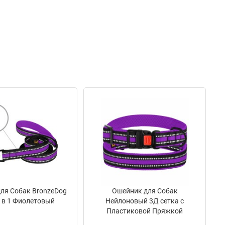
ля Собак BronzeDog
Ошейник для Собак
 в 1 Фиолетовый
Нейлоновый 3Д сетка c
Пластиковой Пряжкой
BronzeDog Mesh Фиолетовый