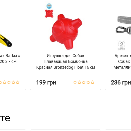
к Barksi с
Игрушка для Собак
Брезент
0 х 7 см
Плавающая Бомбочка
Собак
Красная Bronzedog Float 16 см
Металли
на За
199 грн
236 грн
те