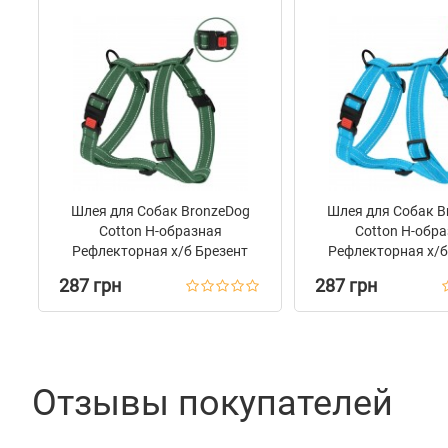
Шлея для Собак BronzeDog
Шлея для Собак B
Сotton Н-образная
Сotton Н-обр
Рефлекторная х/б Брезент
Рефлекторная х/б
Армейская
Голубая
287 грн
287 грн
Отзывы покупателей