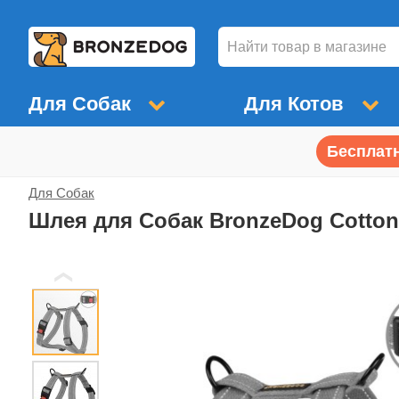
Для Собак
Для Котов
Бесплатн
Для Собак
Шлея для Собак BronzeDog Сotton
❮