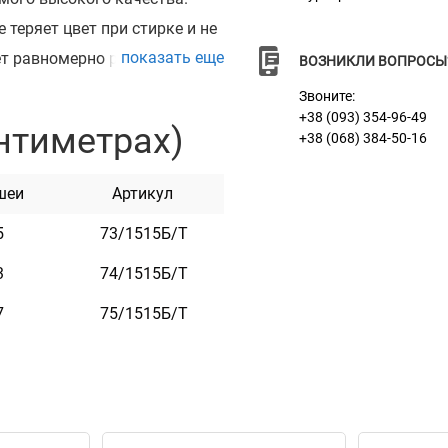
 теряет цвет при стирке и не
показать еще
ет равномерно распределить
ВОЗНИКЛИ ВОПРОСЫ
стиковыми пряжками.
Звоните:
кая. Она практична и
+38 (093) 354-96-49
нтиметрах)
+38 (068) 384-50-16
шеи
Артикул
5
73/1515Б/Т
3
74/1515Б/Т
т
7
75/1515Б/Т
к