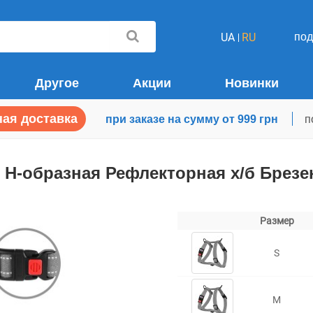
по
UA
RU
Другое
Акции
Новинки
ая доставка
при заказе на сумму от 999 грн
п
 Н-образная Рефлекторная х/б Брезе
Размер
S
M