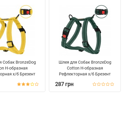
я Собак BronzeDog
Шлея для Собак BronzeDog
on Н-образная
Сotton Н-образная
орная х/б Брезент
Рефлекторная х/б Брезент
Желтая
Зеленая
287 грн