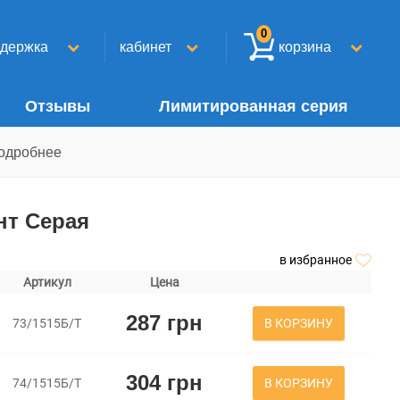
0
ддержка
кабинет
корзина
Отзывы
Лимитированная серия
одробнее
нт Серая
в избранное
Артикул
Цена
287 грн
В КОРЗИНУ
73/1515Б/Т
304 грн
В КОРЗИНУ
74/1515Б/Т