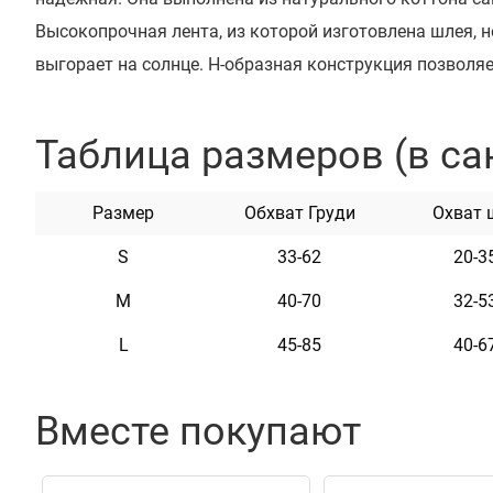
Высокопрочная лента, из которой изготовлена шлея, не
выгорает на солнце. Н-образная конструкция позволя
нагрузку Укомплектована высококачественными пла
Обхват регулируется. Эта шлея мягкая на ощупь и гиб
Таблица размеров (в са
неприхотлива в уходе.
Размер
Обхват Груди
Охват 
Характеристики
S
33-62
20-3
M
40-70
32-5
Материал
Брезен
L
45-85
40-6
Цвет
Серый
Фурнитура
Пласти
Вместе покупают