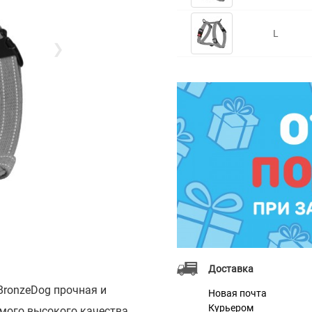
L
❯
Доставка
BronzeDog прочная и
Новая почта
Курьером
мого высокого качества.