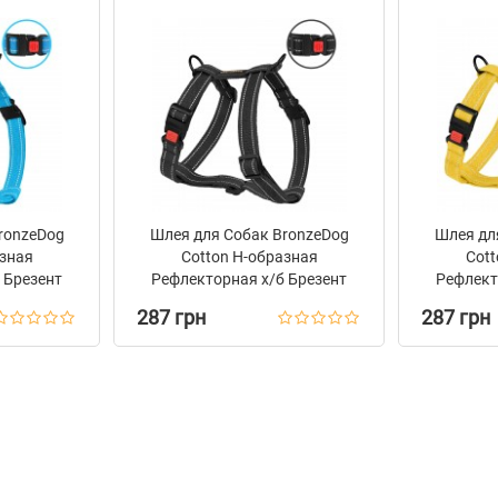
ronzeDog
Шлея для Собак BronzeDog
Шлея дл
азная
Сotton Н-образная
Сott
 Брезент
Рефлекторная х/б Брезент
Рефлект
Графит
287 грн
287 грн