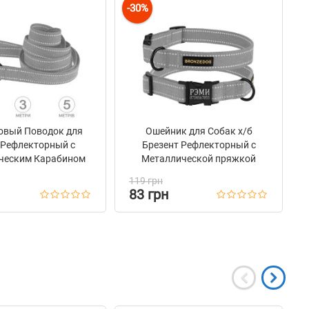
-30%
овый Поводок для
Ошейник для Собак х/б
 Рефлекторный с
Брезент Рефлекторный c
ческим Карабином
Металлической пряжкой
мке Barksi Серый
Bronzedog Сotton Серый
119 грн
83 грн