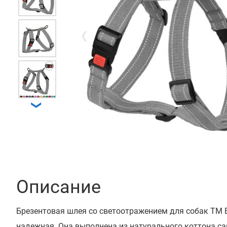
❮
❯
Описание
Брезентовая шлея со светоотражением для собак ТМ 
надежная. Она выполнена из натурального коттона са