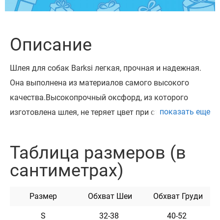
Описание
Шлея для собак Barksi легкая, прочная и надежная.
Она выполнена из материалов самого высокого
качества.Высокопрочный оксфорд, из которого
показать еще
изготовлена шлея, не теряет цвет при стирке и не
выгорает на солнце. Шлея укомплектована
высококачественной пластиковой пряжкой. Обхват
Таблица размеров (в
регулируется. Эта шлея мягкая на ощупь, гибкая и не
сантиметрах)
боится воды. Она практична и неприхотлива в уходе.
Размер
Обхват Шеи
Обхват Груди
Характеристики
S
32-38
40-52