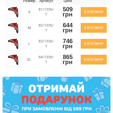
Размер
Артикул
Цена
509
81/1336/
В КОРЗИНУ
S
грн
Т
644
82/1336/
В КОРЗИНУ
M
грн
Т
746
83/1336/
В КОРЗИНУ
L
грн
Т
865
84/1336/
В КОРЗИНУ
XL
грн
Т