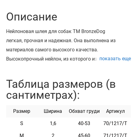
Описание
Нейлоновая шлея для собак ТМ BronzeDog
легкая, прочная и надежная. Она выполнена из
материалов самого высокого качества.
показать еще
Высокопрочный нейлон, из которого изготовлена
шлея, не теряет цвет при стирке и не выгорает на
солнце.
Таблица размеров (в
Шлея укомплектована высококачественной
сантиметрах):
пластиковой пряжкой. Обхват регулируется.
Эта шлея мягкая на ощупь, гибкая и не боится
Размер
Ширина
Обхват груди
Артикул
воды. Она практична и неприхотлива в уходе.
На шлее с помощью заклепок можно
S
1,6
40-53
70/1217/Т
закрепить адресник, на котором наши мастера могут
M
2
45-60
71/1217/Т