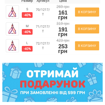
Размер
Артикул
Цена
269 грн
S
70/1217/
161
В КОРЗИНУ
Т
-40%
грн
319 грн
M
71/1217/
191
В КОРЗИНУ
Т
-40%
грн
423 грн
L
72/1217/
253
В КОРЗИНУ
Т
-40%
грн