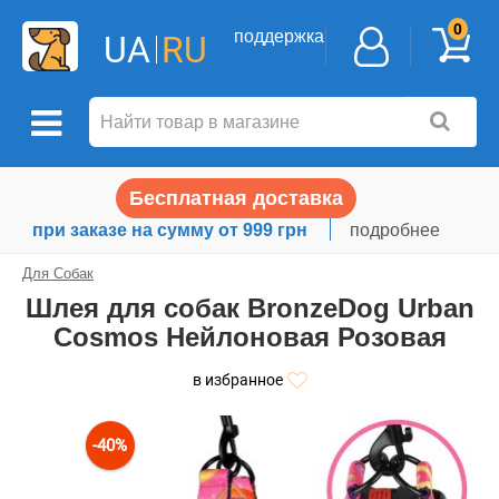
0
поддержка
UA
RU
Бесплатная доставка
при заказе на сумму от 999 грн
подробнее
Для Собак
Шлея для собак BronzeDog Urban
Cosmos Нейлоновая Розовая
в избранное
-40%