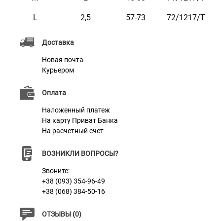
награвировать любую информацию по вашему
L
2,5
57-73
72/1217/Т
желанию, например: ваши контактные данные, адрес,
имя домашнего животного, номер микрочипа и т.п.
Доставка
Текст наносится с помощью лазера, поэтому со
Новая почта
временем он не сотрется и не потускнеет.
Курьером
Оплата
Наложенный платеж
Характеристики
На карту Приват Банка
На расчетный счет
Материал
Нейлон
ВОЗНИКЛИ ВОПРОСЫ?
Пряжка
Пластик
Звоните:
+38 (093) 354-96-49
Фурнитура
Металл
+38 (068) 384-50-16
ОТЗЫВЫ (0)