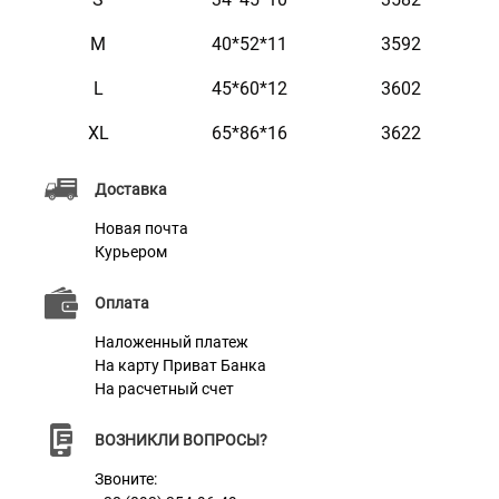
Текст наносится с помощью лазера, поэтому со
М
40*52*11
3592
временем он не сотрется и не потускнеет.
L
45*60*12
3602
ХL
65*86*16
3622
Характеристики
Доставка
Материал
Войлок
Новая почта
Цвет
Серый
Курьером
Наполнитель
Холлофайбер
Оплата
Наложенный платеж
На карту Приват Банка
На расчетный счет
ВОЗНИКЛИ ВОПРОСЫ?
Звоните: