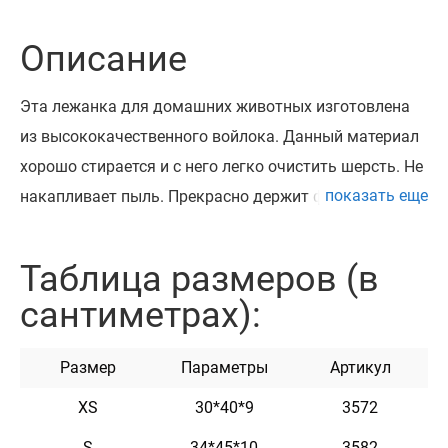
Описание
Эта лежанка для домашних животных изготовлена
из высококачественного войлока. Данный материал
хорошо стирается и с него легко очистить шерсть. Не
показать еще
накапливает пыль. Прекрасно держит форму. Внутри
лежанки съемный коврик. Простой современный
дизайн лежанки для домашних животных будет
Таблица размеров (в
отлично смотреться в любом интерьере. Подходит
сантиметрах):
для котов и маленьких собак.
На лежанке с помощью заклепок можно
Размер
Параметры
Артикул
закрепить адресник, на котором наши мастера могут
награвировать любую информацию по вашему
ХS
30*40*9
3572
желанию, например: имя домашнего животного.
S
34*45*10
3582