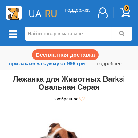
0
поддержка
UA
RU
Бесплатная доставка
при заказе на сумму от 999 грн
подробнее
Лежанка для Животных Barksi
Овальная Серая
в избранное