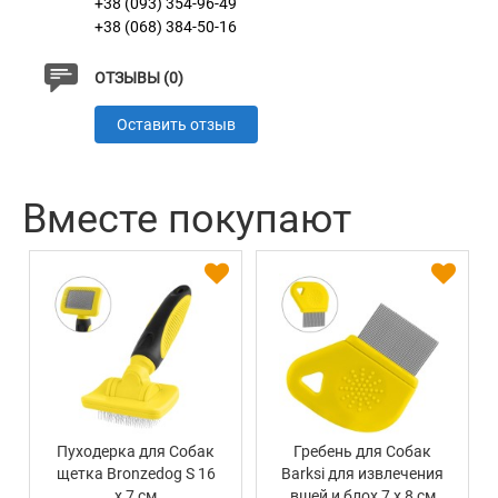
+38 (093) 354-96-49
+38 (068) 384-50-16
ОТЗЫВЫ (0)
Оставить отзыв
Вместе покупают
Пуходерка для Собак
Гребень для Собак
щетка Bronzedog S 16
Barksi для извлечения
х 7 см
вшей и блох 7 х 8 см