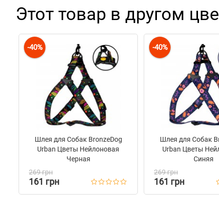
Этот товар в другом цве
-40%
-40%
Шлея для Собак BronzeDog
Шлея для Собак B
Urban Цветы Нейлоновая
Urban Цветы Ней
Черная
Синяя
269 грн
269 грн
161 грн
161 грн