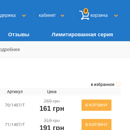
0
ддержка
кабинет
корзина
Отзывы
Лимитированная серия
одробнее
в избранное
Артикул
Цена
269 грн
В КОРЗИНУ
70/1407/Т
161 грн
319 грн
В КОРЗИНУ
71/1407/Т
191 грн