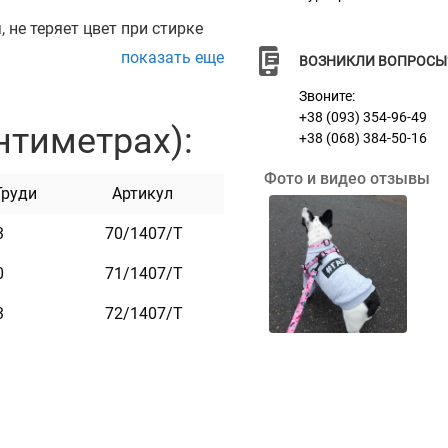
 не теряет цвет при стирке
показать еще
ВОЗНИКЛИ ВОПРОСЫ
ой пряжкой. Обхват
Звоните:
+38 (093) 354-96-49
нтиметрах):
+38 (068) 384-50-16
Она практична и неприхотлива
Фото и видео отзывы
Груди
Артикул
ик, на котором наши
3
70/1407/Т
вашему желанию, например:
тного, номер микрочипа и
0
71/1407/Т
еменем он не сотрется и не
3
72/1407/Т