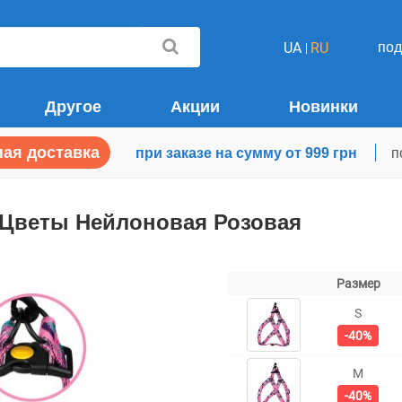
по
UA
RU
Другое
Акции
Новинки
ая доставка
при заказе на сумму от 999 грн
п
 Цветы Нейлоновая Розовая
Размер
S
-40%
M
-40%