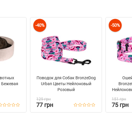
-40%
-50%
й
вотных
Поводок для Собак BronzeDog
Ошей
я Бежевая
Urban Цветы Нейлоновый
Bronze
Розовый
Нейлонов
Пря
129 грн
151 грн
77 грн
75 грн