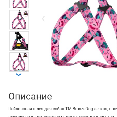
❮
❯
Описание
Нейлоновая шлея для собак ТМ BronzeDog легкая, про
выполнена из материалов самого высокого качества.