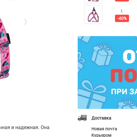
L
-40%
❯
Доставка
чная и надежная. Она
Новая почта
Курьером