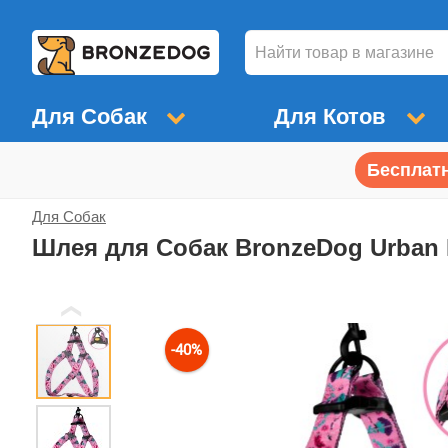
Для Собак
Для Котов
Бесплатн
Для Собак
Шлея для Собак BronzeDog Urban
❮
-40%