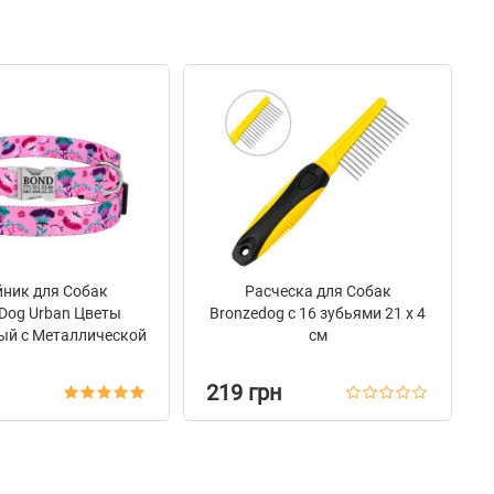
ник для Собак
Расческа для Собак
Dog Urban Цветы
Bronzedog с 16 зубьями 21 х 4
ый с Металлической
см
жкой Розовый
219 грн