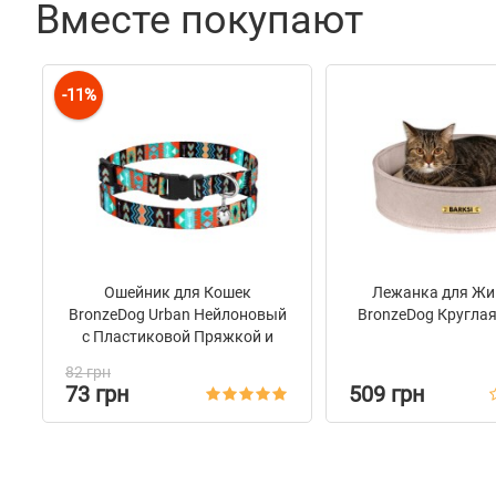
Вместе покупают
Характеристики
Материал
Нейлон
-11%
Цвет
Розовы
Фурнитура
Металл
Ошейник для Кошек
Лежанка для Жи
BronzeDog Urban Нейлоновый
BronzeDog Кругла
с Пластиковой Пряжкой и
Колокольчиком Ацтеки
82 грн
73 грн
509 грн