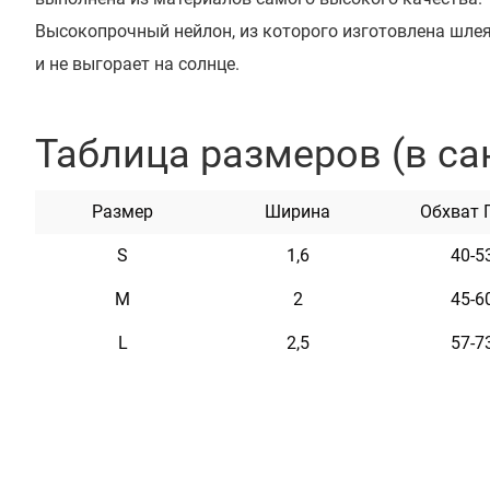
Высокопрочный нейлон, из которого изготовлена шлея,
и не выгорает на солнце.
Шлея укомплектована высококачественной пластиков
регулируется.
Таблица размеров (в са
Эта шлея мягкая на ощупь, гибкая и не боится воды. 
в уходе.
Размер
Ширина
Обхват 
На шлее с помощью заклепок можно закрепить адресн
S
1,6
40-5
мастера могут награвировать любую информацию по 
ваши контактные данные, адрес, имя домашнего живо
M
2
45-6
т.п. Текст наносится с помощью лазера, поэтому со вр
L
2,5
57-7
потускнеет.