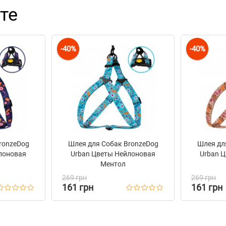
те
-40%
-40%
ronzeDog
Шлея для Собак BronzeDog
Шлея дл
лоновая
Urban Цветы Нейлоновая
Urban 
Ментол
269 грн
269 грн
161 грн
161 грн