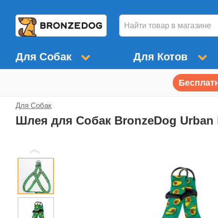
Для Собак
Для Котов
Бесплатн
Для Собак
Шлея для Собак BronzeDog Urban 
❮