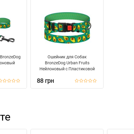
 BronzeDog
Ошейник для Собак
йлоновый
BronzeDog Urban Fruits
Нейлоновый с Пластиковой
Пряжкой Авокадо
88 грн
те