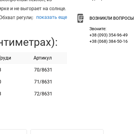
ирке и не выгорает на солнце.
показать еще
бхват регулируется. Эта
ВОЗНИКЛИ ВОПРОСЫ
Она практична и неприхотлива
Звоните:
ь адресник, на котором наши
+38 (093) 354-96-49
нтиметрах):
+38 (068) 384-50-16
му желанию, например: ваши
 номер микрочипа и т.д.
Груди
Артикул
м времени он не исчезнет.
3
70/8631
0
71/8631
3
72/8631
он
лл