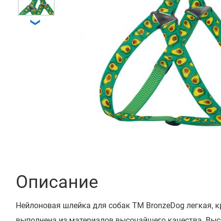
❯
❮
Описание
Нейлоновая шлейка для собак ТМ BronzeDog легкая, к
выполнена из материалов высочайшего качества. Выс