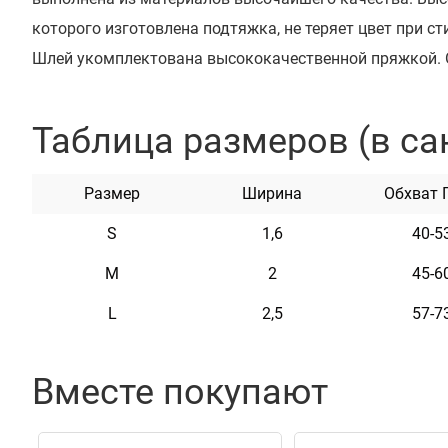
которого изготовлена подтяжка, не теряет цвет при ст
Шлей укомплектована высококачественной пряжкой. О
лямка мягкая на ощупь, гибкая и не боящаяся воды. 
в уходе. На шлее с помощью заклепок можно закрепит
Таблица размеров (в са
мастера могут нагревать любую информацию по ваше
контактные данные, адрес, имя домашнего животного,
Размер
Ширина
Обхват 
Текст наносится с помощью лазера, поэтому с течение
S
1,6
40-5
M
2
45-6
Характеристики
L
2,5
57-7
Материал
Нейл
Вместе покупают
Фурнитура
Мета