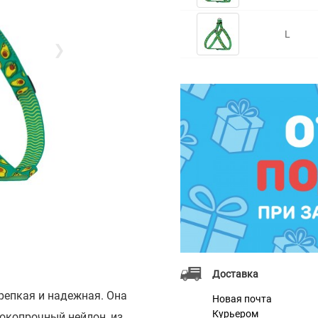
L
❯
Доставка
репкая и надежная. Она
Новая почта
Курьером
окопрочный нейлон, из