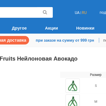
по
UA
RU
Другое
Акции
Новинки
ая доставка
при заказе на сумму от 999 грн
п
Fruits Нейлоновая Авокадо
Размер
S
M