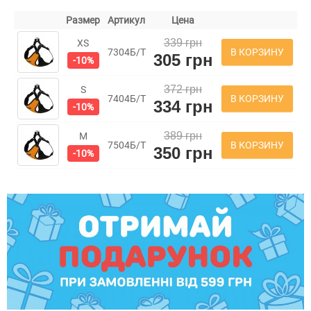
Размер
Артикул
Цена
339 грн
XS
В КОРЗИНУ
7304Б/Т
305 грн
-10%
372 грн
S
В КОРЗИНУ
7404Б/Т
334 грн
-10%
389 грн
M
В КОРЗИНУ
7504Б/Т
350 грн
-10%