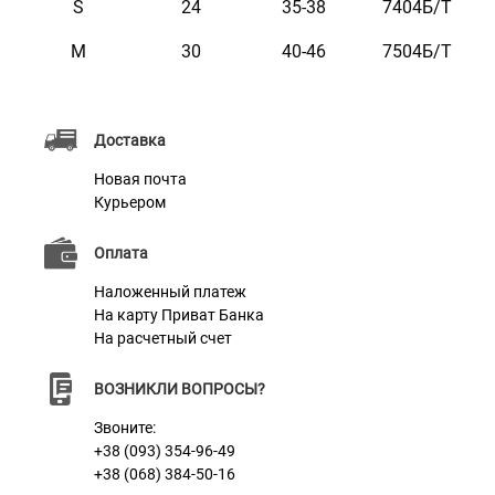
S
24
35-38
7404Б/Т
солнце, не боится воды. Она практична и
M
30
40-46
7504Б/Т
неприхотлива в уходе.
Доступна в коричневом, голубом, бирюзовом,
розовом, оранжевом и фиолетовом цветах.
Доставка
Новая почта
Курьером
Оплата
Характеристики
Наложенный платеж
На карту Приват Банка
На расчетный счет
Материал
Нейлон + Неопрен + 3D сетка
Цвет
Оранжевый
ВОЗНИКЛИ ВОПРОСЫ?
Звоните:
Фурнитура
Пластик
+38 (093) 354-96-49
+38 (068) 384-50-16