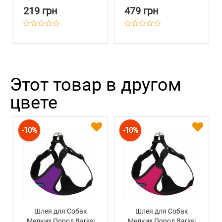
Покрытием
219 грн
479 грн
Оранжевый
Этот товар в другом
цвете
-10%
-10%
Шлея для Собак
Шлея для Собак
Мелких Пород Barksi
Мелких Пород Barksi