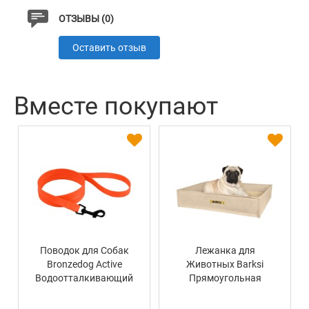
ОТЗЫВЫ (0)
Оставить отзыв
Вместе покупают
Поводок для Собак
Лежанка для
Bronzedog Active
Животных Barksi
Водоотталкивающий
Прямоугольная
с Защитным
Бежевая
Полимерным