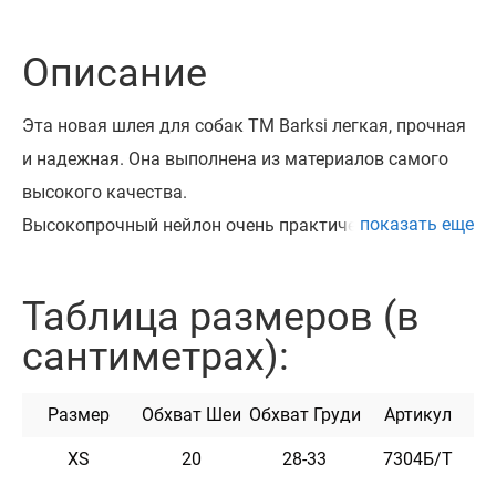
Описание
Эта новая шлея для собак ТМ Barksi легкая, прочная
и надежная. Она выполнена из материалов самого
высокого качества.
показать еще
Высокопрочный нейлон очень практичен и
долговечен, обладает высокой прочностью на
разрыв.
Таблица размеров (в
Благодаря качественному двухслойному неопрену и
сантиметрах):
подкладке из современной дышащей 3D сетки эта
шлея мягкая, легкая и удобная.
Размер
Обхват Шеи
Обхват Груди
Артикул
Шлея укомплектована высококачественной
пластиковой пряжкой.
XS
20
28-33
7304Б/Т
Эта шлея не теряет цвет при стирке и не выгорает на