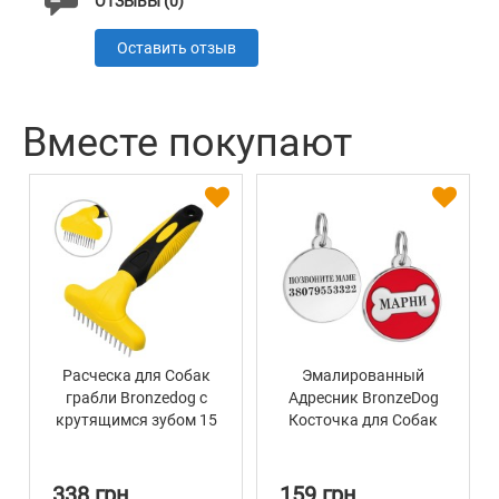
ОТЗЫВЫ (0)
Оставить отзыв
Вместе покупают
Расческа для Собак
Эмалированный
грабли Bronzedog с
Адресник BronzeDog
крутящимся зубом 15
Косточка для Собак
х 9 см
Красный
338 грн
159 грн