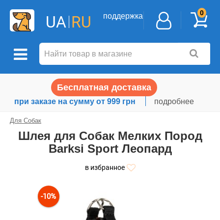
0
поддержка
UA
RU
Бесплатная доставка
при заказе на сумму от 999 грн
подробнее
Для Собак
Шлея для Собак Мелких Пород
Barksi Sport Леопард
в избранное
-10%