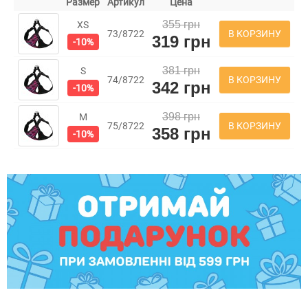
Размер
Артикул
Цена
355 грн
XS
В КОРЗИНУ
73/8722
319 грн
-10%
381 грн
S
В КОРЗИНУ
74/8722
342 грн
-10%
398 грн
M
В КОРЗИНУ
75/8722
358 грн
-10%