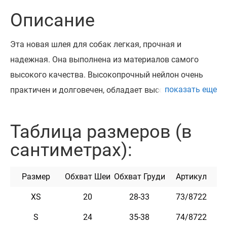
Описание
Эта новая шлея для собак легкая, прочная и
надежная. Она выполнена из материалов самого
высокого качества. Высокопрочный нейлон очень
показать еще
практичен и долговечен, обладает высокой
прочностью на разрыв. Благодаря
качественному двухслойному неопрену и подкладке
Таблица размеров (в
из современной дышащей 3D сетки эта шлея мягкая,
сантиметрах):
легкая и удобная.
Шлея укомплектована высококачественной
Размер
Обхват Шеи
Обхват Груди
Артикул
пластиковой пряжкой. Эта шлея не теряет цвет при
стирке и не выгорает на солнце, не боится воды. Она
XS
20
28-33
73/8722
практична и неприхотлива в уходе.
S
24
35-38
74/8722