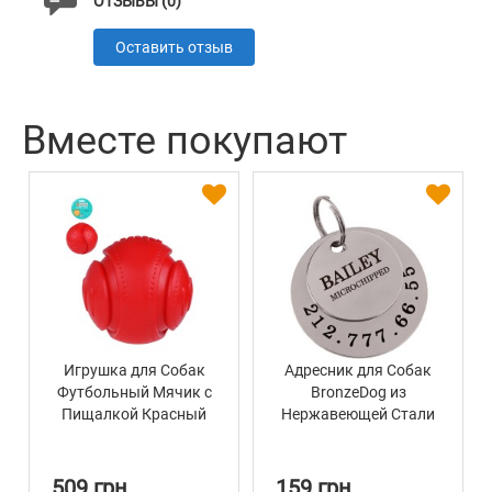
ОТЗЫВЫ (0)
Оставить отзыв
Вместе покупают
Игрушка для Собак
Адресник для Собак
Футбольный Мячик с
BronzeDog из
Пищалкой Красный
Нержавеющей Стали
Bronzedog Chew 15,2
Двойной
см
509 грн
159 грн