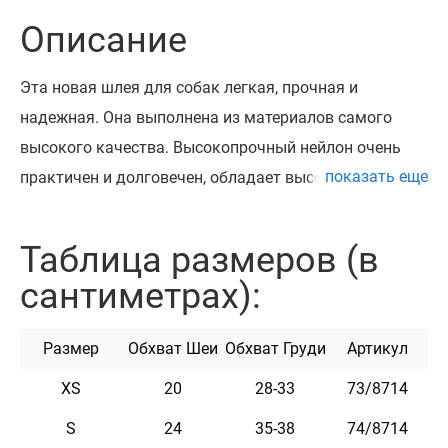
Описание
Эта новая шлея для собак легкая, прочная и
надежная. Она выполнена из материалов самого
высокого качества. Высокопрочный нейлон очень
показать еще
практичен и долговечен, обладает высокой
прочностью на разрыв. Благодаря
качественному двухслойному неопрену и подкладке
Таблица размеров (в
из современной дышащей 3D сетки эта шлея мягкая,
сантиметрах):
легкая и удобная.
Шлея укомплектована высококачественной
Размер
Обхват Шеи
Обхват Груди
Артикул
пластиковой пряжкой. Эта шлея не теряет цвет при
стирке и не выгорает на солнце, не боится воды. Она
XS
20
28-33
73/8714
практична и неприхотлива в уходе.
S
24
35-38
74/8714