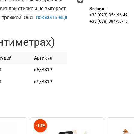
цвет при стирке и не выгорает
Звоните:
+38 (093) 354-96-49
показать еще
 пряжкой. Обхват
+38 (068) 384-50-16
хуахуа, карликовый пинчер,
, пекинес, такса и т.п.) и
нтиметрах)
яся воды. Она практична и
рудей
Артикул
0
68/8812
0
69/8812
к
-10%