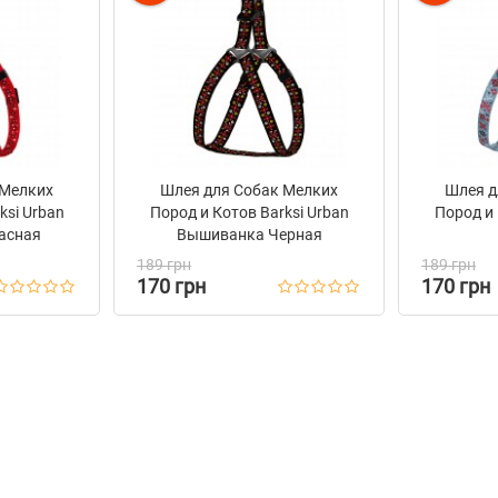
 Мелких
Шлея для Собак Мелких
Шлея д
ksi Urban
Пород и Котов Barksi Urban
Пород и 
асная
Вышиванка Черная
189 грн
189 грн
170 грн
170 грн