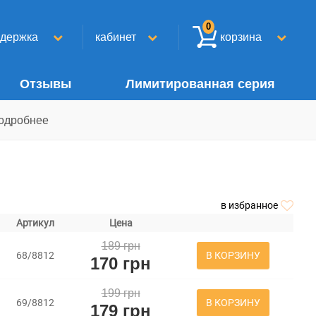
0
ддержка
кабинет
корзина
Отзывы
Лимитированная серия
одробнее
в избранное
Артикул
Цена
189 грн
В КОРЗИНУ
68/8812
170 грн
199 грн
В КОРЗИНУ
69/8812
179 грн