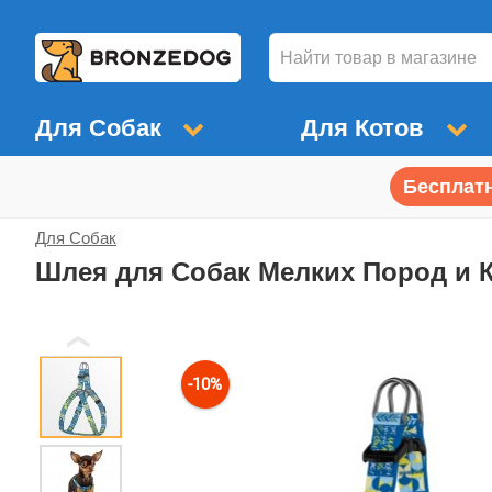
Для Собак
Для Котов
Бесплатн
Для Собак
Шлея для Собак Мелких Пород и К
❮
-10%