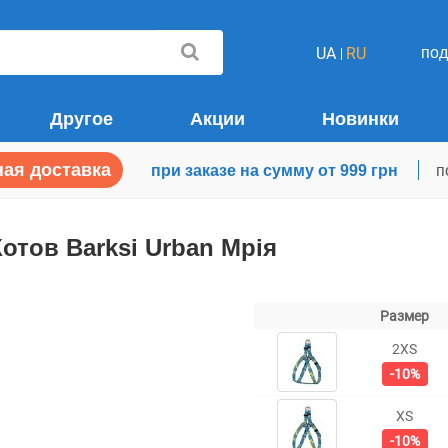
по
UA
RU
Другое
Акции
Новинки
ая доставка
при заказе на сумму от 999 грн
п
отов Barksi Urban Мрія
Размер
2XS
-10%
XS
-10%