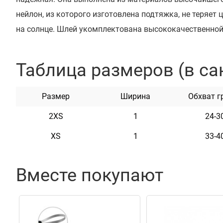
нейлон, из которого изготовлена подтяжка, не теряет 
на солнце. Шлей укомплектована высококачественной
регулируется. Разработан для собак мелких пород (чи
йоркширский терьер, терьер, кокер спаниель, мопс, шпиц
Таблица размеров (в са
кошек. Эта лямка мягкая на ощупь, гибкая и не бояща
неприхотлива в уходе.
Размер
Ширина
Обхват г
2XS
1
24-3
Характеристики
XS
1
33-4
Материал
Нейлон
Вместе покупают
Фурнитура
Пласти