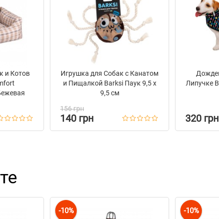
к и Котов
Игрушка для Собак с Канатом
Дождев
mfort
и Пищалкой Barksi Паук 9,5 х
Липучке B
Бежевая
9,5 см
156 грн
140 грн
320 грн
те
-10%
-10%