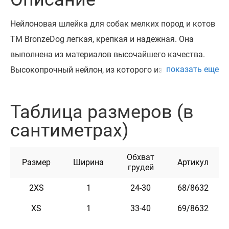
Нейлоновая шлейка для собак мелких пород и котов
ТМ BronzeDog легкая, крепкая и надежная. Она
выполнена из материалов высочайшего качества.
показать еще
Высокопрочный нейлон, из которого изготовлена
подтяжка, не теряет цвет при стирке и не выгорает на
солнце. Шлей укомплектована высококачественной
Таблица размеров (в
пряжкой. Обхват регулируется. Разработан для собак
сантиметрах)
мелких пород (чихуахуа, карликовый пинчер,
йоркширский терьер, терьер, кокер спаниель, мопс,
Обхват
шпиц, пекинес, такса и т.п.) и кошек. Эта лямка
Размер
Ширина
Артикул
грудей
мягкая на ощупь, гибкая и не боящаяся воды. Она
2XS
1
24-30
68/8632
практична и неприхотлива в уходе. На шлее с
помощью заклепок можно закрепить адресник, на
XS
1
33-40
69/8632
котором наши мастера могут нагревать любую