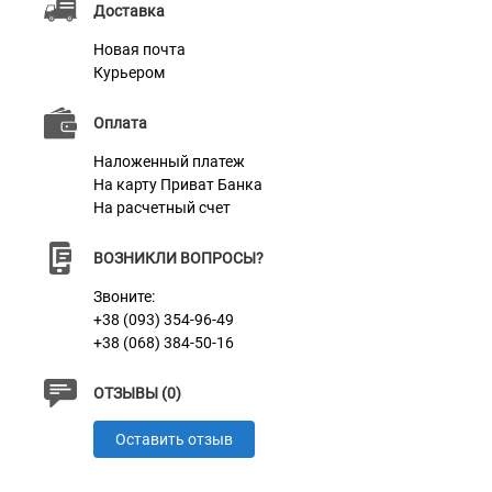
Доставка
информацию по вашему желанию, например: ваши
Новая почта
контактные данные, адрес, имя домашнего
Курьером
животного, номер микрочипа и т.д. Текст наносится с
помощью лазера, поэтому награвированная
Оплата
информация на адреснике со временем не исчезнет.
Наложенный платеж
На карту Приват Банка
На расчетный счет
Характеристики
ВОЗНИКЛИ ВОПРОСЫ?
Звоните:
Материал
Нейлон
+38 (093) 354-96-49
Фурнитура
+38 (068) 384-50-16
Пластик
ОТЗЫВЫ (0)
Оставить отзыв