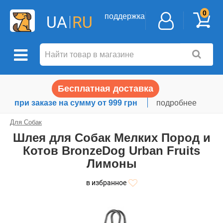
0
поддержка
UA
RU
Бесплатная доставка
при заказе на сумму от 999 грн
подробнее
Для Собак
Шлея для Собак Мелких Пород и
Котов BronzeDog Urban Fruits
Лимоны
в избранное