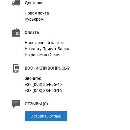
Доставка
информацию по вашему желанию, например: ваши
Новая почта
контактные данные, адрес, имя домашнего
Курьером
животного, номер микрочипа и т.д. Текст наносится с
помощью лазера, поэтому награвированная
Оплата
информация на адреснике со временем не исчезнет.
Наложенный платеж
На карту Приват Банка
На расчетный счет
Характеристики
ВОЗНИКЛИ ВОПРОСЫ?
Звоните:
Материал
Нейлон
+38 (093) 354-96-49
Фурнитура
+38 (068) 384-50-16
Пластик
ОТЗЫВЫ (0)
Оставить отзыв