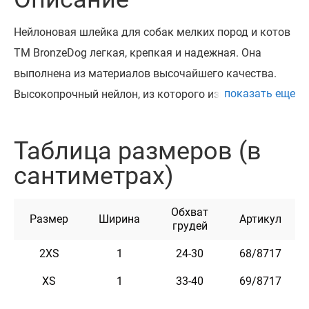
Нейлоновая шлейка для собак мелких пород и котов
ТМ BronzeDog легкая, крепкая и надежная. Она
выполнена из материалов высочайшего качества.
показать еще
Высокопрочный нейлон, из которого изготовлена
подтяжка, не теряет цвет при стирке и не выгорает на
солнце. Шлей укомплектована высококачественной
Таблица размеров (в
пряжкой. Обхват регулируется. Разработан для собак
сантиметрах)
мелких пород (чихуахуа, карликовый пинчер,
йоркширский терьер, терьер, кокер спаниель, мопс,
Обхват
шпиц, пекинес, такса и т.п.) и кошек. Эта лямка
Размер
Ширина
Артикул
грудей
мягкая на ощупь, гибкая и не боящаяся воды. Она
2XS
1
24-30
68/8717
практична и неприхотлива в уходе. На шлее с
помощью заклепок можно закрепить адресник, на
XS
1
33-40
69/8717
котором наши мастера могут нагревать любую