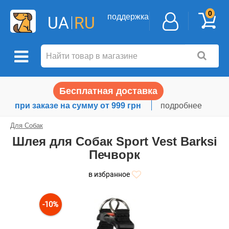
0
поддержка
UA
RU
Бесплатная доставка
при заказе на сумму от 999 грн
подробнее
Для Собак
Шлея для Собак Sport Vest Barksi
Печворк
в избранное
-10%