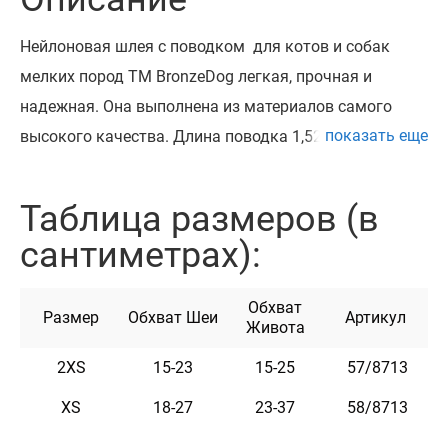
Нейлоновая шлея с поводком для котов и собак
мелких пород ТМ BronzeDog легкая, прочная и
надежная. Она выполнена из материалов самого
показать еще
высокого качества. Длина поводка 1,52 м.
Высокопрочный нейлон, из которого изготовлена
шлея, не теряет цвет при стирке и не выгорает на
Таблица размеров (в
солнце. Шлея укомплектована высококачественной
сантиметрах):
пластиковой пряжкой. Обхват
регулируется. Разработан для собак мелких пород
Обхват
(чихуахуа, карликовый пинчер, йоркширский терьер,
Размер
Обхват Шеи
Артикул
Живота
той терьер, кокер спаниель, мопс, шпиц, пекинес,
2XS
15-23
15-25
57/8713
такса и т.д.) и котов. Эта шлея и поводок мягкие на
ощупь, гибкие и не боятся воды. Они практичны и
XS
18-27
23-37
58/8713
неприхотливы в уходе.