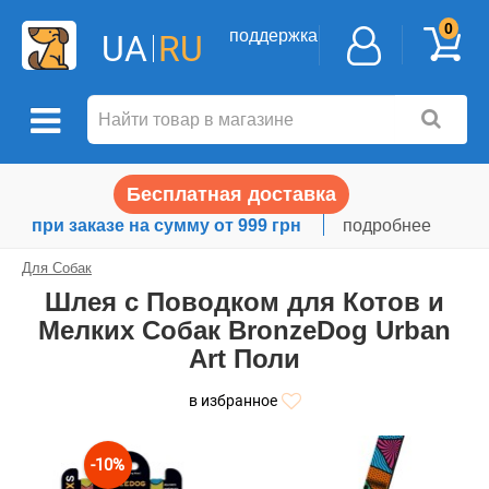
0
поддержка
UA
RU
Бесплатная доставка
при заказе на сумму от 999 грн
подробнее
Для Собак
Шлея с Поводком для Котов и
Мелких Собак BronzeDog Urban
Art Поли
в избранное
-10%