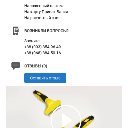
Кожные покровы получают кислород и питательные
Наложенный платеж
вещества, оздоравливающе шерсть. Она блестит,
На карту Приват Банка
На расчетный счет
имеет природный цвет, а структура волоса
становится крепкой.
ВОЗНИКЛИ ВОПРОСЫ?
Звоните:
+38 (093) 354-96-49
+38 (068) 384-50-16
ОТЗЫВЫ (0)
Характеристики
Оставить отзыв
Материал
Пластик + Нержавеющая сталь
Цвет
Желто-черный