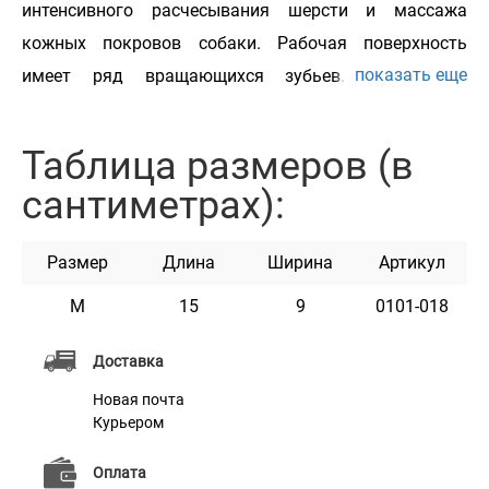
интенсивного расчесывания шерсти и массажа
кожных покровов собаки. Рабочая поверхность
показать еще
имеет ряд вращающихся зубьев. Крутящаяся
конструкция позволяет более нежно и аккуратно
распутать длинную и среднюю шерсть, а также
Таблица размеров (в
массажировать кожные покровы. Благодаря круглой
сантиметрах):
конусообразной форме зубчиков волоски шерсти не
выдергиваются и распутываются очень аккуратно, а
Размер
Длина
Ширина
Артикул
закругленные кончики не повреждают кожу.
Материал зубчиков - сталь высокого качества, не
M
15
9
0101-018
подвержена коррозии и не вызывает аллергических
Доставка
реакций. Пластиковая ручка с противоскользящим
Новая почта
покрытием предотвращает скольжение. Регулярное
Курьером
использование расчески приводит шерсть и кожу в
порядок, стимулирует приток крови к клеткам.
Оплата