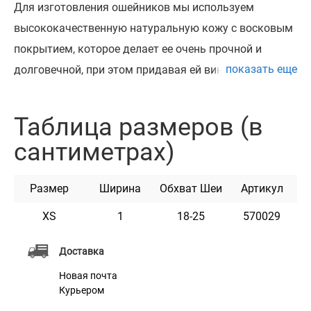
Для изготовления ошейников мы используем
высококачественную натуральную кожу с восковым
покрытием, которое делает ее очень прочной и
показать еще
долговечной, при этом придавая ей винтажный вид.
Ее главные плюсы – это пластичность, мягкость и
уникальный вид. Прекрасные узоры на ошейнике
Таблица размеров (в
были выполнены с помощью технологии тиснения.
сантиметрах)
Это придаёт продукту уникальный вид и необычный
дизайн. Ошейник доступен с золотым и серебряным
Размер
Ширина
Обхват Шеи
Артикул
тиснением. Высококачественная кожа и прочная
фурнитура - залог длительной службы изделия.
XS
1
18-25
570029
Фурнитура с покрытием очень износостойкая и
Доставка
прочная, гарантийный срок ее службы – более 20 лет.
Новая почта
Курьером