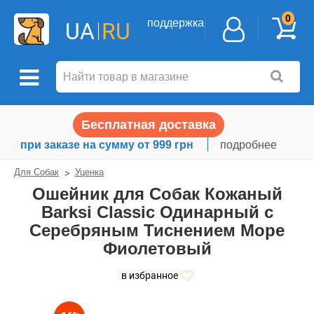
0
поддержка
UA
RU
Бесплатная доставка
при заказе на сумму от 999 грн
подробнее
Для Собак
Уценка
Ошейник для Собак Кожаный
Barksi Classic Одинарный с
Серебряным Тиснением Море
Фиолетовый
в избранное