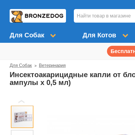
Для Собак
Для Котов
Бесплатн
Для Собак
Ветеринария
Инсектоакарицидные капли от бло
ампулы х 0,5 мл)
❮