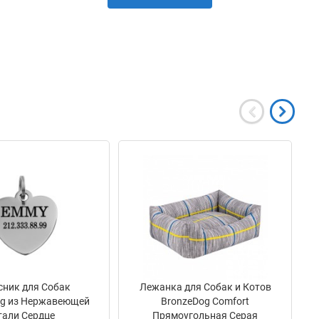
-
сник для Собак
Лежанка для Собак и Котов
og из Нержавеющей
BronzeDog Comfort
тали Сердце
Прямоугольная Серая