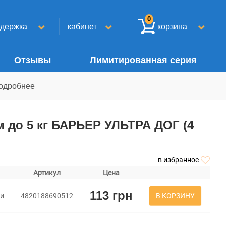
0
ддержка
кабинет
корзина
Отзывы
Лимитированная серия
одробнее
м до 5 кг БАРЬЕР УЛЬТРА ДОГ (4
в избранное
Артикул
Цена
113 грн
В КОРЗИНУ
ки
4820188690512