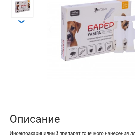
❯
❮
Описание
Инсектоакарицидный препарат точечного нанесения дл