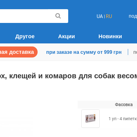
по
UA
RU
Другое
Акции
Новинки
ая доставка
при заказе на сумму от 999 грн
п
х, клещей и комаров для собак весо
Фасовка
1 уп - 4 пипет