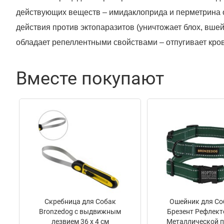
действующих веществ – имидаклоприда и перметрина 
действия против эктопаразитов (уничтожает блох, вшей
обладает репеллентными свойствами – отпугивает кр
насекомых, что снижает риск распространения трансм
(бабезиоз, эрлихиоз, бореллиоз, риккетсиоз, лейшмани
Вместе покупают
путем нанесения на кожу. Выпускается в полимерных а
и 2 мл.
Прозрачная маслянистая жидкость, от светло-желтого д
специфическим запахом составляющих компонентов.
Состав
1 мл препарата содержит действующие вещества:
имидаклоприд – 100 мг;
перметрин – 400 мг.
Скребница для Собак
Ошейник для Со
Вспомогательные вещества: ПЕГ 400, спирт изопропи
Bronzedog с выдвижным
Брезент Рефлект
лезвием 36 х 4 см
Металлической 
Фармакологические свойства