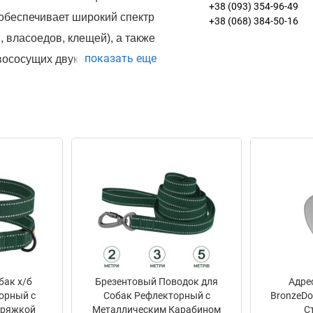
+38 (093) 354-96-49
обеспечивает широкий спектр
+38 (068) 384-50-16
, власоедов, клещей), а также
показать еще
овососущих двукрылых
иссивных заболеваний собак
оз). Применяется наружно,
мпулах-капельницах по 0,5, 1
о желто-коричневого цвета со
бак х/б
Брезентовый Поводок для
Адре
ловый.
орный c
Собак Рефлекторный с
BronzeD
пряжкой
Металлическим Карабином
С