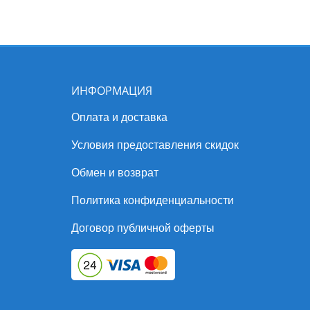
 для ионов натрия, что
идного действия в отношении
 (
Trichodectes
canis)
, вшей
ИНФОРМАЦИЯ
Оплата и доставка
являет репеллентную
s calcitrans)
, мошек
Условия предоставления скидок
 трансмиссивных заболеваний
Обмен и возврат
 лейшманиоза).
Политика конфиденциальности
 практически не всасываясь в
ла в течение 24 часов и,
Договор публичной оферты
ктоакарицидную и