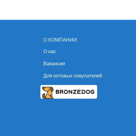
эктопаразита за счет снижения проницаемости мембран
приводит к невозвратному параличу и гибели.
Препарат обладает широким спектром инсекто-акариц
эктопаразитов – блох (
Ctenocephalides spp.
), власоедов
О КОМПАНИИ
(
Linognathus
setosus)
, паразитоформных клещей
О нас
(
Ixodes
spp.,
Dermacentor
spp.,
Rhipicephalus
spp.
); про
активность против комаров (
Culex pipiens),
мух
(Stomoxy
Вакансии
(
Simuliidae
), тем самым снижая риск распространения
Для оптовых покупателей
собак (бабезиоза, эрлихиоза, бореллиоза, риккетсиоза,
После нанесения препарата его активные компоненты,
системный кровоток, распределяются по поверхности те
удерживаясь на эпидермисе и шерсти, сохраняют инсе
репеллентную активность до 4-х недель.
Применение