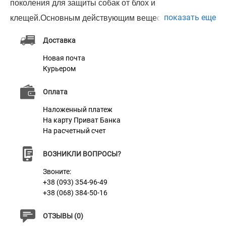
поколения для защиты собак от блох и
показать еще
клещей.Основным действующим веществом является
сароланер (sarolaner), который абсолютно безопасен
Доставка
для животного. Благодаря своей эффективности уже
Новая почта
через 8 часов после применения препарата
Курьером
сароланер проявляет активность против всех видов
Оплата
блох, паразитирующих на собаках, и через 12 часов
препарат проявляет действие на клещей. Препарат
Наложенный платеж
На карту Приват Банка
сохраняет свое действие на протяжении 35 дней (5
На расчетный счет
недель). Следует отметить, что Симпарика на 100%
уничтожает все виды клещей, включая иксодовых, а
ВОЗНИКЛИ ВОПРОСЫ?
также вызывает гибель всех видов блох, на всех
Звоните:
+38 (093) 354-96-49
стадиях развития, обеспечивая защиту места
+38 (068) 384-50-16
обитания питомца от заражения яйцами и личинками.
Безопасность:
ОТЗЫВЫ (0)