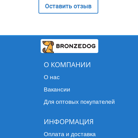
препарата!
Оставить отзыв
Не применять больным и ослабленным
животным!
Не применять щенкам младше 8-недельного
возраста и массой тела до 1,3 кг, без оценки
риска ветеринарным врачом.
Не применять другим животным. кроме собак!
Безопасность применения препарата в период
беременности и лактации не установлена, и препарат
О КОМПАНИИ
может применяться, только при условии оценки
О нас
соотношения польза/риск, которую определяет
Вакансии
ветеринарный доктор.
Хранить при температуре 15-25 градусов Цельсия.
Для оптовых покупателей
Срок хранения 30 месяцев.
РУКОВОДСТВО:
ИНФОРМАЦИЯ
Таблетка для собак Симпарика применяется
Оплата и доставка
единоразово, исходя из ее веса в дозе 2-4 мг/кг.