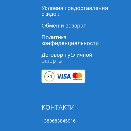
можно давать щенкам старше 8 недель и весом
Условия предоставления
не менее 10 кг;
скидок
многократное купание с шампунем не влияет на
Обмен и возврат
эффективность препарата, поэтому нет
Политика
ограничений на мытье собак;
конфиденциальности
NexGard может применяться для собак с
Договор публичной
заболеваниями кожи, т.к. препарат применяется
оферты
вовнутрь;
нет ограничений для собак с аллергическими
реакциями на белки животного происхождения;
нет ограничений на контакт с обработанной
собакой: питомца можно смело гладить,
КОНТАКТИ
выпускать в другим животным и не ограничивать
контакт с детьми;
+380683845016
приятный вкус и запах тушеной говядины,